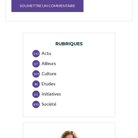
RUBRIQUES
Actu
313
Ailleurs
67
Culture
109
Etudes
40
Initiatives
61
Société
470