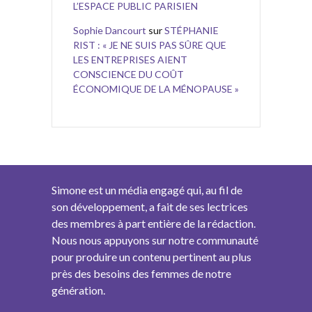
L’ESPACE PUBLIC PARISIEN
Sophie Dancourt
sur
STÉPHANIE
RIST : « JE NE SUIS PAS SÛRE QUE
LES ENTREPRISES AIENT
CONSCIENCE DU COÛT
ÉCONOMIQUE DE LA MÉNOPAUSE »
Simone est un média engagé qui, au fil de
son développement, a fait de ses lectrices
des membres à part entière de la rédaction.
Nous nous appuyons sur notre communauté
pour produire un contenu pertinent au plus
près des besoins des femmes de notre
génération.