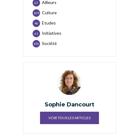
Ailleurs
67
Culture
109
Etudes
40
Initiatives
61
Société
470
Sophie Dancourt
VOIR TOUS LES ARTICLES