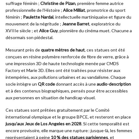
suffrage féminin ;
Christine de Pizan
, première femme autrice
professionnelle de l’Histoire ;
Alice Milliat
, promotrice du sport
féminin ;
Paulette Nardal
, intellectuelle martiniquaise et figure du
mouvement de la négritude ;
Jeanne Barret
, exploratrice du
XVIIIe siècle ; et
Alice Guy
, pionnière du cinéma muet. Chacune a
désormais son piédestal.
Mesurant près de
quatre mètres de haut
, ces statues ont été
conçues en résine polymère renforcée de fibre de verre, grâce à
une impression 3D de haute technologie menée par CMDS
Factory et Marie 3D. Elles ont été traitées pour résister aux
intempéries, aux pollutions urbaines et au vandalisme. Chaque
socle intègre un
QR code
donnant accès à une
audio-description
et à des contenus biographiques, pensés pour être accessibles
aux personnes en situation de handicap visuel.
Ces statues sont prêtées gratuitement par le Comité
international olympique et le groupe BPCE, et resteront en place
jusqu’aux Jeux de Los Angeles en 2028
. Si cette temporalité est
encore provisoire, elle marque une rupture : jusque-là, les femmes
représentaient à peine
10 % des statues parisiennes
, et