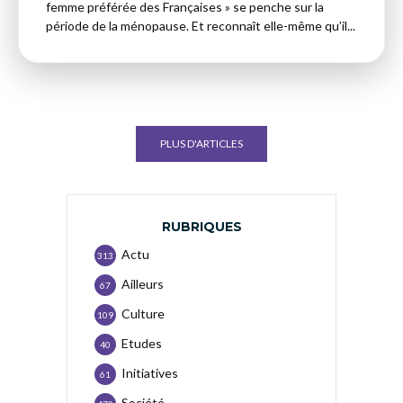
femme préférée des Françaises » se penche sur la
période de la ménopause. Et reconnaît elle-même qu’il...
PLUS D'ARTICLES
RUBRIQUES
Actu
313
Ailleurs
67
Culture
109
Etudes
40
Initiatives
61
Société