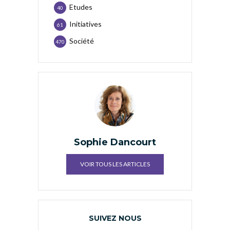
Etudes
40
Initiatives
61
Société
470
Sophie Dancourt
VOIR TOUS LES ARTICLES
SUIVEZ NOUS