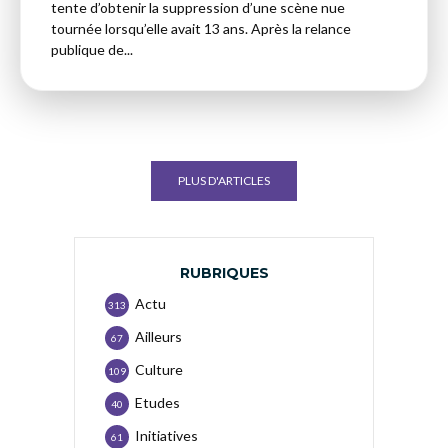
tente d’obtenir la suppression d’une scène nue
tournée lorsqu’elle avait 13 ans. Après la relance
publique de...
PLUS D'ARTICLES
RUBRIQUES
Actu
313
Ailleurs
67
Culture
109
Etudes
40
Initiatives
61