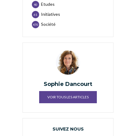
Etudes
40
Initiatives
61
Société
470
Sophie Dancourt
VOIR TOUS LES ARTICLES
SUIVEZ NOUS