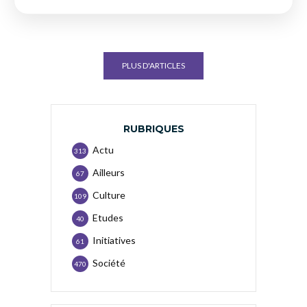
PLUS D'ARTICLES
RUBRIQUES
Actu
313
Ailleurs
67
Culture
109
Etudes
40
Initiatives
61
Société
470