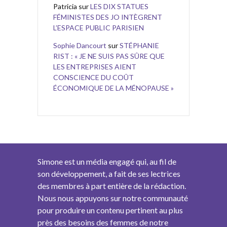
Patricia
sur
LES DIX STATUES
FÉMINISTES DES JO INTÈGRENT
L’ESPACE PUBLIC PARISIEN
Sophie Dancourt
sur
STÉPHANIE
RIST : « JE NE SUIS PAS SÛRE QUE
LES ENTREPRISES AIENT
CONSCIENCE DU COÛT
ÉCONOMIQUE DE LA MÉNOPAUSE »
Simone est un média engagé qui, au fil de
son développement, a fait de ses lectrices
des membres à part entière de la rédaction.
Nous nous appuyons sur notre communauté
pour produire un contenu pertinent au plus
près des besoins des femmes de notre