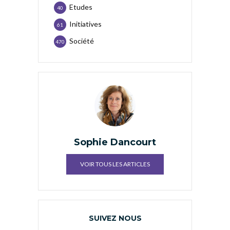
Etudes
40
Initiatives
61
Société
470
Sophie Dancourt
VOIR TOUS LES ARTICLES
SUIVEZ NOUS