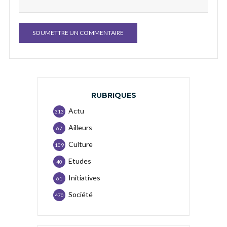
RUBRIQUES
Actu
313
Ailleurs
67
Culture
109
Etudes
40
Initiatives
61
Société
470