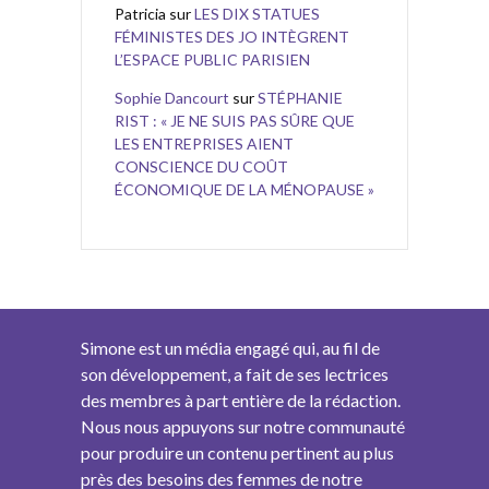
Patricia
sur
LES DIX STATUES
FÉMINISTES DES JO INTÈGRENT
L’ESPACE PUBLIC PARISIEN
Sophie Dancourt
sur
STÉPHANIE
RIST : « JE NE SUIS PAS SÛRE QUE
LES ENTREPRISES AIENT
CONSCIENCE DU COÛT
ÉCONOMIQUE DE LA MÉNOPAUSE »
Simone est un média engagé qui, au fil de
son développement, a fait de ses lectrices
des membres à part entière de la rédaction.
Nous nous appuyons sur notre communauté
pour produire un contenu pertinent au plus
près des besoins des femmes de notre