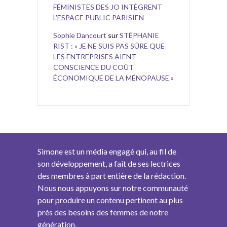
FÉMINISTES DES JO INTÈGRENT
L’ESPACE PUBLIC PARISIEN
Sophie Dancourt
sur
STÉPHANIE
RIST : « JE NE SUIS PAS SÛRE QUE
LES ENTREPRISES AIENT
CONSCIENCE DU COÛT
ÉCONOMIQUE DE LA MÉNOPAUSE »
Simone est un média engagé qui, au fil de
son développement, a fait de ses lectrices
des membres à part entière de la rédaction.
Nous nous appuyons sur notre communauté
pour produire un contenu pertinent au plus
près des besoins des femmes de notre
génération.