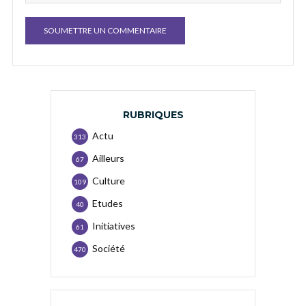
RUBRIQUES
Actu
313
Ailleurs
67
Culture
109
Etudes
40
Initiatives
61
Société
470