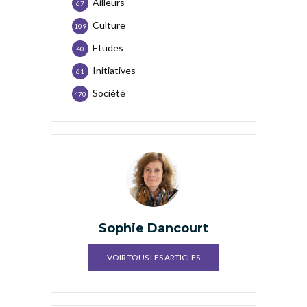
Ailleurs
67
Culture
109
Etudes
40
Initiatives
61
Société
470
Sophie Dancourt
VOIR TOUS LES ARTICLES