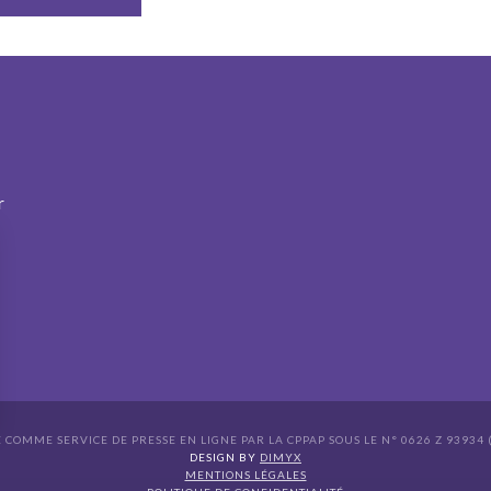
r
É COMME SERVICE DE PRESSE EN LIGNE PAR LA CPPAP SOUS LE N° 0626 Z 93934 (
s Options
DESIGN BY
DIMYX
MENTIONS LÉGALES