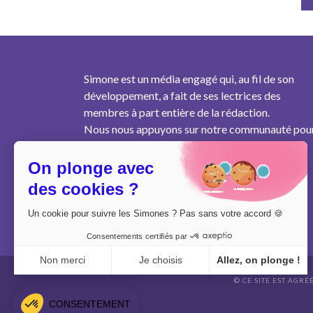
Simone est un média engagé qui, au fil de son
développement, a fait de ses lectrices des
membres à part entière de la rédaction.
Nous nous appuyons sur notre communauté pou
produire un contenu pertinent au plus près des
besoins des femmes de notre génération.
On plonge avec
des cookies ?
Un cookie pour suivre les Simones ? Pas sans votre accord 🍪
Consentements certifiés par
Non merci
Je choisis
Allez, on plonge !
© CE SITE EST AGRÉ
Axeptio consent
Plateforme de Gestion du Consentement : Personnalisez vo
CONSENTEMENT