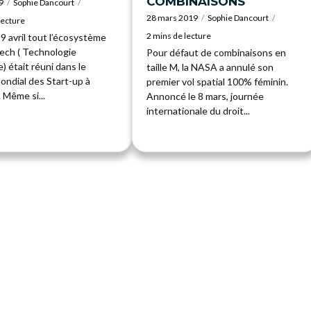
COMBINAISONS
9
Sophie Dancourt
28 mars 2019
Sophie Dancourt
lecture
2 mins de lecture
9 avril tout l’écosystème
tech ( Technologie
Pour défaut de combinaisons en
e) était réuni dans le
taille M, la NASA a annulé son
ondial des Start-up à
premier vol spatial 100% féminin.
. Même si...
Annoncé le 8 mars, journée
internationale du droit...