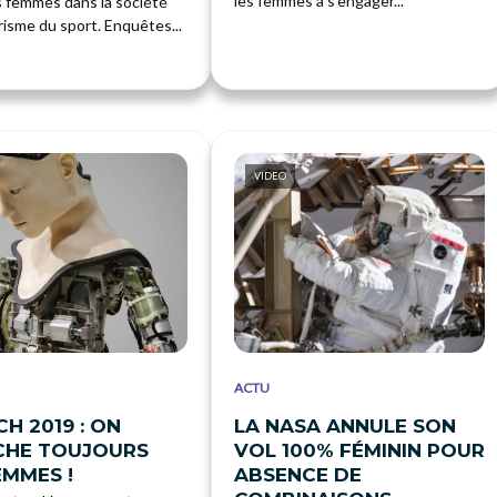
les femmes à s’engager...
s femmes dans la société
risme du sport. Enquêtes...
VIDEO
ACTU
CH 2019 : ON
LA NASA ANNULE SON
CHE TOUJOURS
VOL 100% FÉMININ POUR
EMMES !
ABSENCE DE