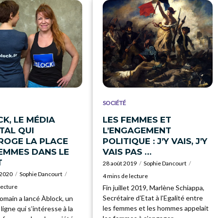
SOCIÉTÉ
K, LE MÉDIA
LES FEMMES ET
TAL QUI
L’ENGAGEMENT
ROGE LA PLACE
POLITIQUE : J’Y VAIS, J’Y
EMMES DANS LE
VAIS PAS …
T
28 août 2019
Sophie Dancourt
 2020
Sophie Dancourt
4 mins de lecture
lecture
Fin juillet 2019, Marlène Schiappa,
Secrétaire d’Etat à l’Egalité entre
omain a lancé Àblock, un
les femmes et les hommes appelait
ligne qui s’intéresse à la