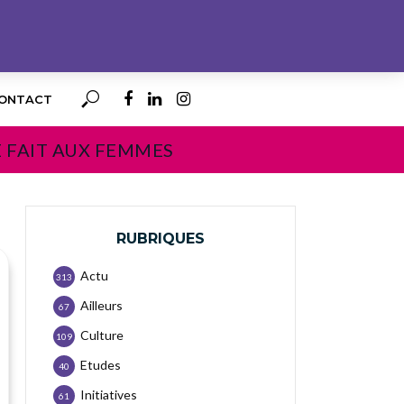
ONTACT
E FAIT AUX FEMMES
RUBRIQUES
Actu
313
Ailleurs
67
Culture
109
Etudes
40
Initiatives
61