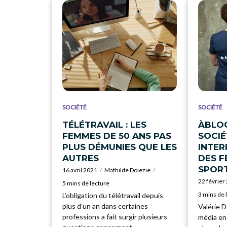
SOCIÉTÉ
SOCIÉTÉ
TÉLÉTRAVAIL : LES
ÀBLOC
FEMMES DE 50 ANS PAS
SOCIÉ
PLUS DÉMUNIES QUE LES
INTER
AUTRES
DES F
SPOR
16 avril 2021
Mathilde Doiezie
22 février
5 mins de lecture
3 mins de 
L’obligation du télétravail depuis
plus d’un an dans certaines
Valérie D
professions a fait surgir plusieurs
média en 