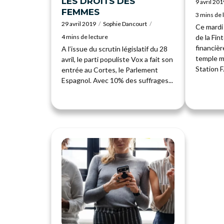
LES DROITS DES
9 avril 201
FEMMES
3 mins de 
29 avril 2019
Sophie Dancourt
Ce mardi 
4 mins de lecture
de la Fin
financièr
A l’issue du scrutin législatif du 28
temple m
avril, le parti populiste Vox a fait son
Station F
entrée au Cortes, le Parlement
Espagnol. Avec 10% des suffrages...