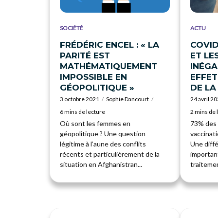
SOCIÉTÉ
ACTU
FRÉDÉRIC ENCEL : « LA
COVID
PARITÉ EST
ET LE
MATHÉMATIQUEMENT
INÉGA
IMPOSSIBLE EN
EFFET
GÉOPOLITIQUE »
DE LA
3 octobre 2021
Sophie Dancourt
24 avril 2
6 mins de lecture
2 mins de 
Où sont les femmes en
73% des e
géopolitique ? Une question
vaccinat
légitime à l’aune des conflits
Une diff
récents et particulièrement de la
importan
situation en Afghanistran...
traitemen