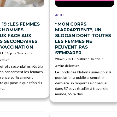
ACTU
 19 : LES FEMMES
“MON CORPS
S HOMMES
M’APPARTIENT”, UN
UX FACE AUX
SLOGAN DONT TOUTES
S SECONDAIRES
LES FEMMES NE
 VACCINATION
PEUVENT PAS
S’EMPARER
021
Sophie Dancourt
20 avril 2021
Mathilde Doiezie
lecture
3 mins de lecture
ffets secondaires liés à la
ion concernent les femmes.
Le Fonds des Nations unies pour la
érence suffisamment
population a publié la semaine
te qui pose la question du
dernière un rapport selon lequel
t...
dans 57 pays étudiés à travers le
monde, 55 % des...