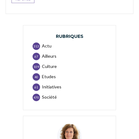
RUBRIQUES
Actu
313
Ailleurs
67
Culture
109
Etudes
40
Initiatives
61
Société
470