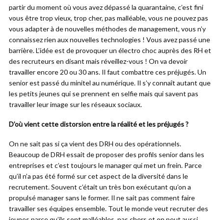
partir du moment où vous avez dépassé la quarantaine, c’est fini
vous être trop vieux, trop cher, pas malléable, vous ne pouvez pas
vous adapter à de nouvelles méthodes de management, vous n’y
connaissez rien aux nouvelles technologies ! Vous avez passé une
barrière. L’idée est de provoquer un électro choc auprès des RH et
des recruteurs en disant mais réveillez-vous ! On va devoir
travailler encore 20 ou 30 ans. Il faut combattre ces préjugés. Un
senior est passé du minitel au numérique. Il s’y connaît autant que
les petits jeunes qui se prennent en selfie mais qui savent pas
travailler leur image sur les réseaux sociaux.
D’où vient cette distorsion entre la réalité et les préjugés ?
On ne sait pas si ça vient des DRH ou des opérationnels.
Beaucoup de DRH essait de proposer des profils senior dans les
entreprises et c’est toujours le manager qui met un frein. Parce
qu’il n’a pas été formé sur cet aspect de la diversité dans le
recrutement. Souvent c’était un très bon exécutant qu’on a
propulsé manager sans le former. Il ne sait pas comment faire
travailler ses équipes ensemble. Tout le monde veut recruter des
jeunes parce qu’ils sont malléables, pas chers et on peut aussi