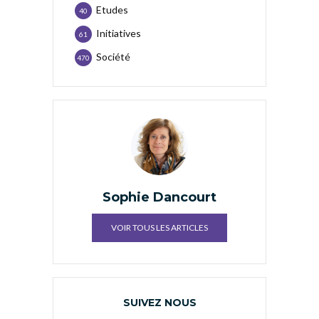
Etudes
40
Initiatives
61
Société
470
Sophie Dancourt
VOIR TOUS LES ARTICLES
SUIVEZ NOUS