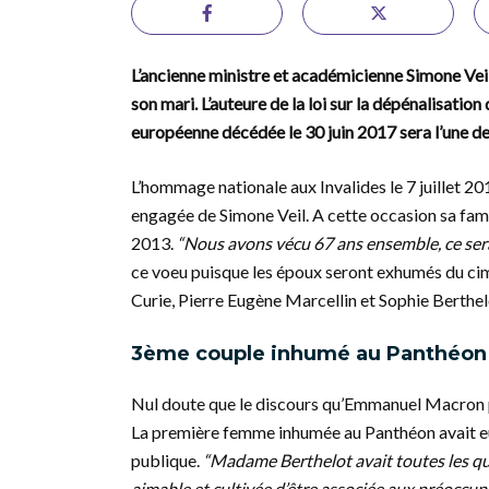
L’ancienne ministre et académicienne Simone Vei
son mari. L’auteure de la loi sur la dépénalisatio
européenne décédée le 30 juin 2017 sera l’une de
L’hommage nationale aux Invalides le 7 juillet 20
engagée de Simone Veil. A cette occasion sa fami
2013.
“Nous avons vécu 67 ans ensemble, ce serai
ce voeu puisque les époux seront exhumés du cim
Curie, Pierre Eugène Marcellin et Sophie Berthel
3ème couple inhumé au Panthéon
Nul doute que le discours qu’Emmanuel Macron pr
La première femme inhumée au Panthéon avait eu d
publique.
“Madame Berthelot avait toutes les qua
aimable et cultivée d’être associée aux préoccu