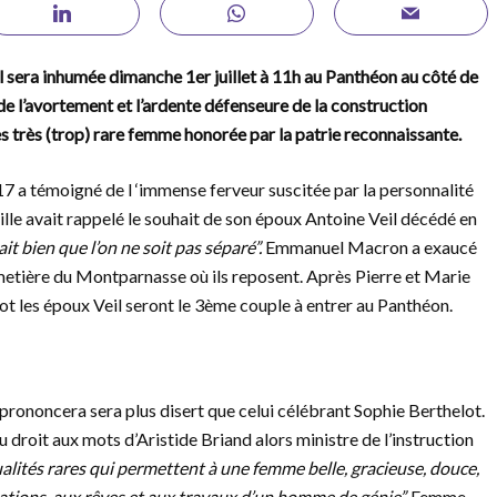
l sera inhumée dimanche 1er juillet à 11h au Panthéon au côté de
n de l’avortement et l’ardente défenseure de la construction
s très (trop) rare femme honorée par la patrie reconnaissante.
17 a témoigné de l ‘immense ferveur suscitée par la personnalité
lle avait rappelé le souhait de son époux Antoine Veil décédé en
t bien que l’on ne soit pas séparé”.
Emmanuel Macron a exaucé
etière du Montparnasse où ils reposent. Après Pierre et Marie
ot les époux Veil seront le 3ème couple à entrer au Panthéon.
ononcera sera plus disert que celui célébrant Sophie Berthelot.
roit aux mots d’Aristide Briand alors ministre de l’instruction
lités rares qui permettent à une femme belle, gracieuse, douce,
pations, aux rêves et aux travaux d’un homme de génie”.
Femme