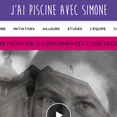
URE
INITIATIVES
AILLEURS
ETUDES
L’ÉQUIPE
C
TE PIONNIER QUI DOCUMENTE CE QUE L’AG