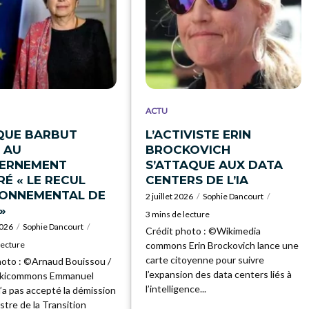
ACTU
QUE BARBUT
L’ACTIVISTE ERIN
 AU
BROCKOVICH
ERNEMENT
S’ATTAQUE AUX DATA
É « LE RECUL
CENTERS DE L’IA
RONNEMENTAL DE
2 juillet 2026
Sophie Dancourt
»
3 mins de lecture
2026
Sophie Dancourt
Crédit photo : ©Wikimedia
lecture
commons Erin Brockovich lance une
carte citoyenne pour suivre
hoto : ©Arnaud Bouissou /
l’expansion des data centers liés à
ikicommons Emmanuel
l’intelligence...
’a pas accepté la démission
istre de la Transition