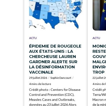
ACTU
ACTU
ÉPIDEMIE DE ROUGEOLE
MONI
AUX ÉTATS-UNIS : LA
RESTE
CHERCHEUSE LAUREN
GOUV
GARDNER ALERTE SUR
MALGR
LA DÉSINFORMATION
ENVI
VACCINALE
TROP 
29 juillet 2026
Sophie Dancourt
22 juillet 
4 mins de lecture
4 mins de 
Crédit photo : Centers for Disease
Crédit p
Control and Prevention (CDC),
Terra/W
Measles Cases and Outbreaks,
Macron n
données au 23 juillet 2026 Alors
de la min