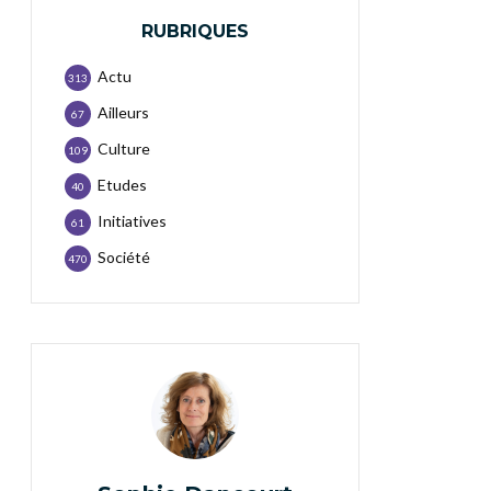
RUBRIQUES
Actu
313
Ailleurs
67
Culture
109
Etudes
40
Initiatives
61
Société
470