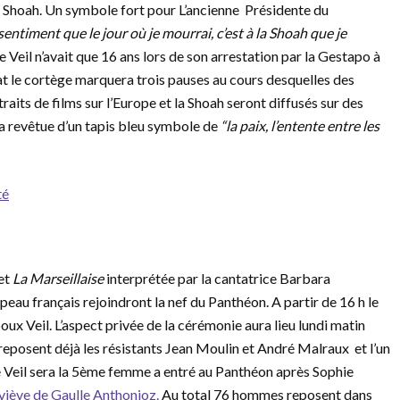
 Shoah. Un symbole fort pour L’ancienne Présidente du
e sentiment que le jour où je mourrai, c’est à la Shoah que je
eil n’avait que 16 ans lors de son arrestation par la Gestapo à
t le cortège marquera trois pauses au cours desquelles des
traits de films sur l’Europe et la Shoah seront diffusés sur des
ra revêtue d’un tapis bleu symbole de
“la paix, l’entente entre les
té
 et
La Marseillaise
interprétée par la cantatrice Barbara
eau français rejoindront la nef du Panthéon. A partir de 16 h le
x Veil. L’aspect privée de la cérémonie aura lieu lundi matin
 reposent déjà les résistants Jean Moulin et André Malraux et l’un
 Veil sera la 5ème femme a entré au Panthéon après Sophie
viève de Gaulle Anthonioz.
Au total 76 hommes reposent dans