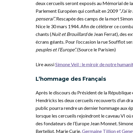
deux cercueils seront exposés au Mémorial de la
Parlement Européen qui confiait en 2009
“J’ai l
penserai”.
Rescapée des camps de la mort Simone V
Nice le 30 mars 1944. Afin de célébrer ce comba
chants (
Nuit et Brouillard
de Jean Ferrat), des ex
écrans géants. Pour l’occasion la rue Soufflot se
peuples et l’Europe”.
(Source le Parisien)
Lire aussi
Simone Veil : le miroir de notre humani
L’hommage des Français
Après le discours du Président de la République
Hendricks les deux cercueils recouverts d’un drap
public pourra rendre un dernier hommage aux épou
lorsque les cercueils rejoindront le caveau VI où
des fondateurs de l’Europe Jean Monnet. Simone
Bertellot, Marie Curie,
Germaine Tillion et Gene