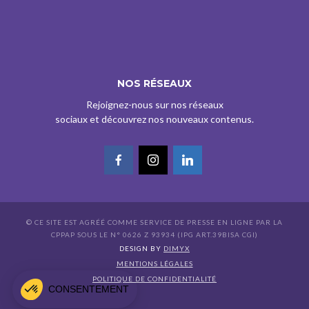
NOS RÉSEAUX
Rejoignez-nous sur nos réseaux
sociaux et découvrez nos nouveaux contenus.
On plonge avec des
© CE SITE EST AGRÉÉ COMME SERVICE DE PRESSE EN LIGNE PAR LA
cookies ?
CPPAP SOUS LE N° 0626 Z 93934 (IPG ART.39BISA CGI)
DESIGN BY
DIMYX
Un cookie pour suivre les Simones ? Pas sans votre accord 🍪
MENTIONS LÉGALES
Consentements certifiés par
POLITIQUE DE CONFIDENTIALITÉ
CONSENTEMENT
Non merci
Je choisis
Allez, on plonge !