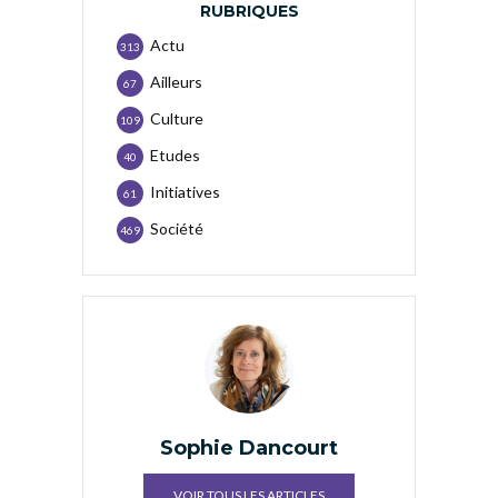
RUBRIQUES
Actu
313
Ailleurs
67
Culture
109
Etudes
40
Initiatives
61
Société
469
Sophie Dancourt
VOIR TOUS LES ARTICLES