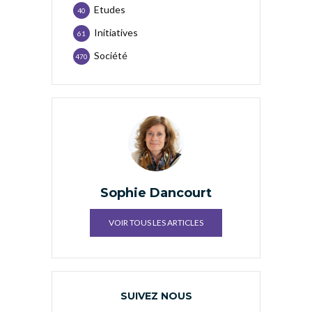
Etudes
40
Initiatives
61
Société
470
Sophie Dancourt
VOIR TOUS LES ARTICLES
SUIVEZ NOUS