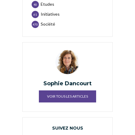
Etudes
40
Initiatives
61
Société
470
Sophie Dancourt
VOIR TOUS LES ARTICLES
SUIVEZ NOUS