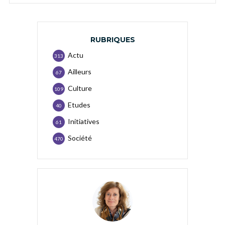
RUBRIQUES
Actu
313
Ailleurs
67
Culture
109
Etudes
40
Initiatives
61
Société
470