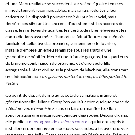
et une Montreuilloise se succèdent sur scène. Quatre femmes
immédiatement reconnaissables, mais jamais réduites à leur
caricature. Le dispositif pourrait tenir du pur jeu social, mais
derrière ces silhouettes ancrées d’ouest en est, les accents de
classe, les réflexes de quartier, les certitudes bien élevées et les
contradictions assumées, l’humoriste fait affleurer une mémoire
familiale et collective. La première, surnommée « le fossile »,
installe d’emblée un enjeu féministe sous les traits d’une
grenouille de bénitier. Mère d’une tribu de garçons, tous porteurs
de la même combinaison de prénoms, et d’une seule fille
enregistrée à l’état civil sous le prénom de Machine, elle transmet
une éducation où
« les garçons portent le nom, les filles portent le
reste ».
Ce point de départ donne au spectacle sa matière intime et
générationnelle. Juliane Grospiron voulait écrire quelque chose de
« féminin voire féministe »
, sans en faire un manifeste. Elle y
apporte aussi une mécanique comique déjà rodée. Depuis dix ans,
elle publie
sur Instagram des scènes courtes
qui lui ont appris à
installer un personnage en quelques secondes, à trouver une voix,
un rythme, une faille. Cette pratique nourrit l’écriture de
J’ai avalé