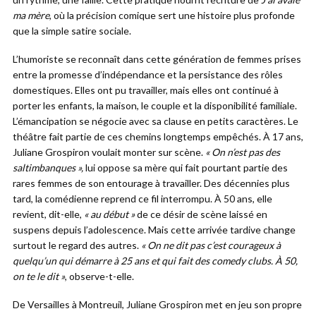
ma mère
, où la précision comique sert une histoire plus profonde
que la simple satire sociale.
L’humoriste se reconnaît dans cette génération de femmes prises
entre la promesse d’indépendance et la persistance des rôles
domestiques. Elles ont pu travailler, mais elles ont continué à
porter les enfants, la maison, le couple et la disponibilité familiale.
L’émancipation se négocie avec sa clause en petits caractères. Le
théâtre fait partie de ces chemins longtemps empêchés. À 17 ans,
Juliane Grospiron voulait monter sur scène.
« On n’est pas des
saltimbanques »,
lui oppose sa mère qui fait pourtant partie des
rares femmes de son entourage à travailler. Des décennies plus
tard, la comédienne reprend ce fil interrompu. À 50 ans, elle
revient, dit-elle,
« au début »
de ce désir de scène laissé en
suspens depuis l’adolescence. Mais cette arrivée tardive change
surtout le regard des autres.
« On ne dit pas c’est courageux à
quelqu’un qui démarre à 25 ans et qui fait des comedy clubs. À 50,
on te le dit »
, observe-t-elle.
De Versailles à Montreuil, Juliane Grospiron met en jeu son propre