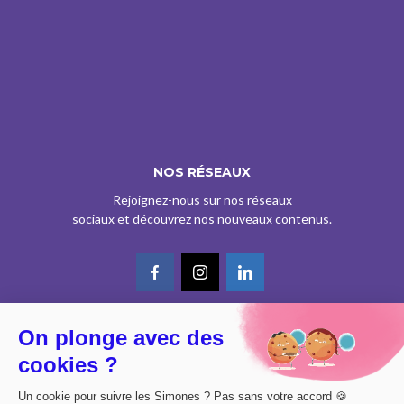
NOS RÉSEAUX
Rejoignez-nous sur nos réseaux
sociaux et découvrez nos nouveaux contenus.
On plonge avec des
© CE SITE EST AGRÉÉ COMME SERVICE DE PRESSE EN LIGNE PAR LA
cookies ?
CPPAP SOUS LE N° 0626 Z 93934 (IPG ART.39BISA CGI)
DESIGN BY
DIMYX
Un cookie pour suivre les Simones ? Pas sans votre accord 🍪