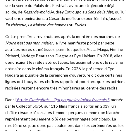
sur la scène du Palais des Festivals avec une trajectoire déjà
solide, de
Regarde-moi
d’Audrey Estrougo au
Sens de la fête
, qui lui
vaut une nomination au César du meilleur espoir féminin, jusqu’à
En thérapie
,
La Maison des femmes
ou
Furies
.
Cette première arrive huit ans après la montée des marches de
Noire n’est pas mon métier
, le livre-manifeste porté par seize
actrices noires et métisses, parmi lesquelles Aïssa Maïga, Firmine
Richard, Nadège Beausson-Diagne et Eye Haïdara. En 2018, elles
dénonçaient les rôles stéréotypés, les assignations et le racisme
ordinaire dans le cinéma français. En 2026, la présence d’Eye
Haïdara au pupitre de la cérémonie d’ouverture dit que certaines
lignes ont bougé. Les chiffres rappellent pourtant que les actrices
racisées restent encore très minoritaires au centre des récits.
Dans l
’étude
Cinégalités – Qui peuple le cinéma français ?
,
menée
par le Collectif 50/50 sur 115 films français sortis en 2019, un
chiffre résume l’écart. Les femmes perçues comme non blanches
représentent seulement 6 % des personnages principaux. La
rareté ne se joue donc pas seulement dans les cérémonies ou les