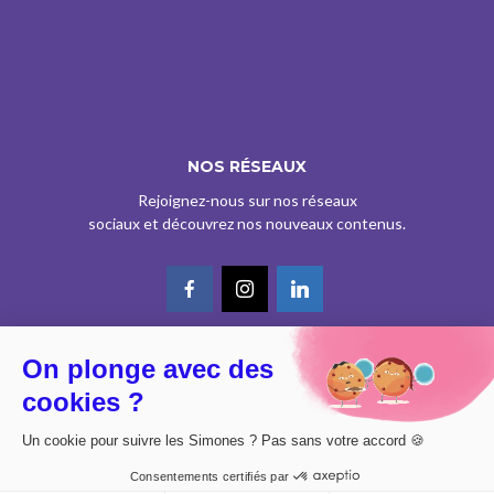
NOS RÉSEAUX
Rejoignez-nous sur nos réseaux
sociaux et découvrez nos nouveaux contenus.
On plonge avec des
© CE SITE EST AGRÉÉ COMME SERVICE DE PRESSE EN LIGNE PAR LA
cookies ?
CPPAP SOUS LE N° 0626 Z 93934 (IPG ART.39BISA CGI)
DESIGN BY
DIMYX
Un cookie pour suivre les Simones ? Pas sans votre accord 🍪
MENTIONS LÉGALES
Consentements certifiés par
POLITIQUE DE CONFIDENTIALITÉ