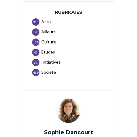
RUBRIQUES
Actu
313
Ailleurs
67
Culture
109
Etudes
40
Initiatives
61
Société
469
Sophie Dancourt