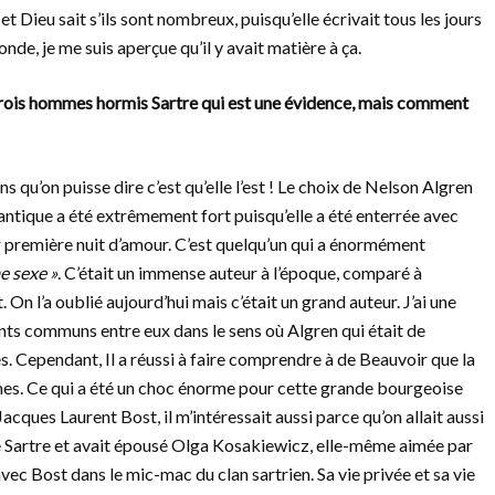
 Dieu sait s’ils sont nombreux, puisqu’elle écrivait tous les jours
de, je me suis aperçue qu’il y avait matière à ça.
rois hommes hormis Sartre qui est une évidence, mais comment
ns qu’on puisse dire c’est qu’elle l’est ! Le choix de Nelson Algren
antique a été extrêmement fort puisqu’elle a été enterrée avec
leur première nuit d’amour. C’est quelqu’un qui a énormément
e sexe »
. C’était un immense auteur à l’époque, comparé à
On l’a oublié aujourd’hui mais c’était un grand auteur. J’ai une
ints communs entre eux dans le sens où Algren qui était de
es. Cependant, Il a réussi à faire comprendre à de Beauvoir que la
mes. Ce qui a été un choc énorme pour cette grande bourgeoise
cques Laurent Bost, il m’intéressait aussi parce qu’on allait aussi
 de Sartre et avait épousé Olga Kosakiewicz, elle-même aimée par
avec Bost dans le mic-mac du clan sartrien. Sa vie privée et sa vie