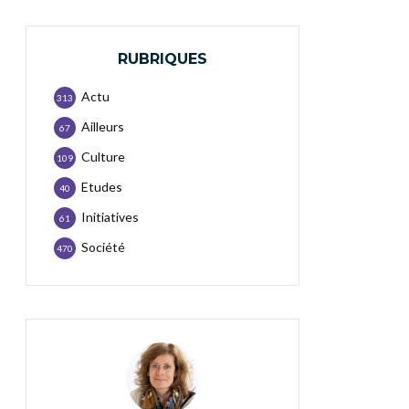
RUBRIQUES
Actu
313
Ailleurs
67
Culture
109
Etudes
40
Initiatives
61
Société
470