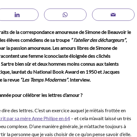
traits de la correspondance amoureuse de Simone de Beauvoir le
c les élèves comédiens de sa troupe
” l’atelier des déchargeurs”
,
 par la passion amoureuse. Les amours libres de Simone de
 racontent une femme iconoclaste éloignée des clichés
a Sartre bien sûr et deux hommes moins connus aux talents
tique, lauréat du National Book Award en 1950 et Jacques
e la revue
“Les Temps Modernes”
. Interview.
nnée pour célébrer les lettres d’amour ?
dire des lettres. C’est un exercice auquel je m’étais frottée en
crit par sa mère Anne Philipe en 64
– et cela m’avait laissé un très
 peu complexe. D’une manière générale, je m’attache toujours à
ir la personne que je vais choisir de ce qu’on pense savoir d’elle.