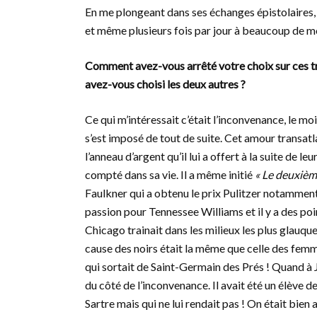
En me plongeant dans ses échanges épistolaires, et
et même plusieurs fois par jour à beaucoup de mon
Comment avez-vous arrêté votre choix sur ces t
avez-vous choisi les deux autres ?
Ce qui m’intéressait c’était l’inconvenance, le moi
s’est imposé de tout de suite. Cet amour transatl
l’anneau d’argent qu’il lui a offert à la suite de 
compté dans sa vie. Il a même initié
« Le deuxièm
Faulkner qui a obtenu le prix Pulitzer notamment. 
passion pour Tennessee Williams et il y a des po
Chicago trainait dans les milieux les plus glauqu
cause des noirs était la même que celle des fem
qui sortait de Saint-Germain des Prés ! Quand à Ja
du côté de l’inconvenance. Il avait été un élève
Sartre mais qui ne lui rendait pas ! On était bien 