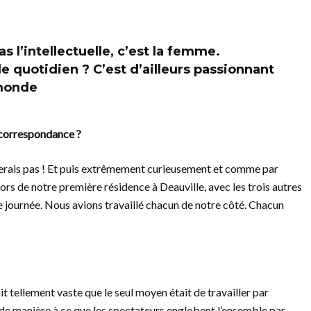
s l’intellectuelle, c’est la femme.
e quotidien ? C’est d’ailleurs passionnant
 monde
 correspondance ?
riverais pas ! Et puis extrêmement curieusement et comme par
 lors de notre première résidence à Deauville, avec les trois autres
e journée. Nous avions travaillé chacun de notre côté. Chacun
it tellement vaste que le seul moyen était de travailler par
de manière à ce que les spectateurs englobent l’ensemble par