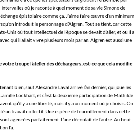
ts intervalles où je raconte à quel moment de sa vie Simone de
un échange épistolaire comme ça. J’aime faire œuvre d’un minimum
qu’on introduit le personnage d’Algren. Tout se tient, car cette
s-Unis où tout intellectuel de l’époque se devait d’aller, et où il a
vec qui il allait vivre plusieurs mois par an. Algren est aussi une
 votre troupe l’atelier des déchargeurs, est-ce que cela modifie
enant bien, sauf Alexandre Laval arrivé l’an dernier, qui joue les
Camille Lockhart, et c’est la deuxième participation de Mathilde
savent qu’il y a une liberté, mais il y a un moment où je choisis. On
té un travail collectif. Une espèce de fourmillement dans cette
 sont agencées parfaitement. L’une découlait de l’autre. Au bout
 on l’a.