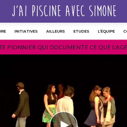
URE
INITIATIVES
AILLEURS
ETUDES
L’ÉQUIPE
C
TE PIONNIER QUI DOCUMENTE CE QUE L’AG