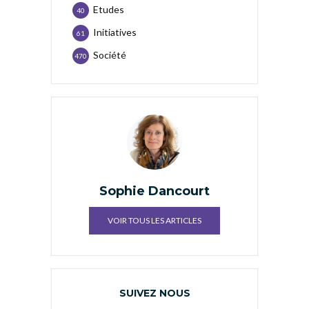
Etudes
40
Initiatives
61
Société
470
Sophie Dancourt
VOIR TOUS LES ARTICLES
SUIVEZ NOUS