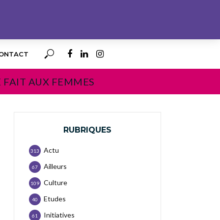
ONTACT
E FAIT AUX FEMMES
RUBRIQUES
Actu
313
Ailleurs
67
Culture
109
Etudes
40
Initiatives
61