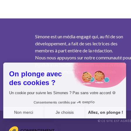
Simone est un média engagé qui, au fil de son
développement, a fait de ses lectrices des
membres à part entière de la rédaction.
Nous nous appuyons sur notre communauté pou
produire un contenu pertinent au plus près des
besoins des femmes de notre génération.
On plonge avec
des cookies ?
Un cookie pour suivre les Simones ? Pas sans votre accord 🍪
Consentements certifiés par
Non merci
Je choisis
Allez, on plonge !
© CE SITE EST AGRÉ
Axeptio consent
Plateforme de Gestion du Consentement : Personnalisez vo
CONSENTEMENT