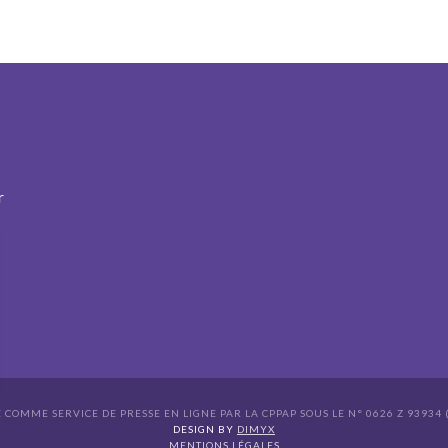
r
É COMME SERVICE DE PRESSE EN LIGNE PAR LA CPPAP SOUS LE N° 0626 Z 93934 (
s Options
DESIGN BY
DIMYX
MENTIONS LÉGALES