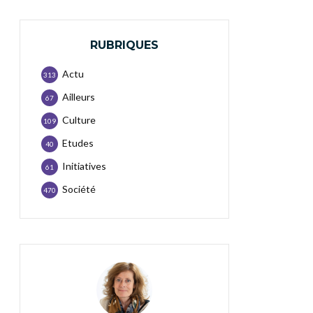
RUBRIQUES
Actu
313
Ailleurs
67
Culture
109
Etudes
40
Initiatives
61
Société
470