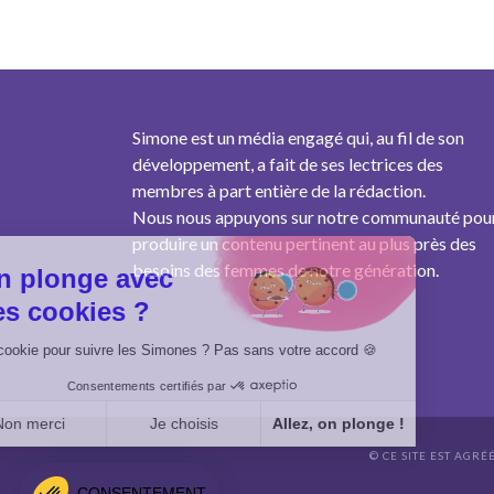
Simone est un média engagé qui, au fil de son
développement, a fait de ses lectrices des
membres à part entière de la rédaction.
Nous nous appuyons sur notre communauté pou
produire un contenu pertinent au plus près des
besoins des femmes de notre génération.
On plonge avec
des cookies ?
Un cookie pour suivre les Simones ? Pas sans votre accord 🍪
Consentements certifiés par
Non merci
Je choisis
Allez, on plonge !
© CE SITE EST AGRÉ
Axeptio consent
Plateforme de Gestion du Consentement : Personnalisez vo
CONSENTEMENT