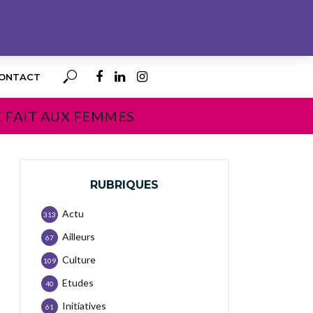
ONTACT
E FAIT AUX FEMMES
RUBRIQUES
Actu
313
Ailleurs
67
Culture
109
Etudes
40
Initiatives
61