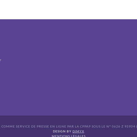
r
É COMME SERVICE DE PRESSE EN LIGNE PAR LA CPPAP SOUS LE N° 0626 Z 93934 (
s Options
DESIGN BY
DIMYX
MENTIONS LÉGALES