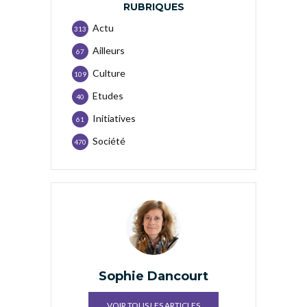
RUBRIQUES
Actu
313
Ailleurs
67
Culture
109
Etudes
40
Initiatives
61
Société
470
Sophie Dancourt
VOIR TOUS LES ARTICLES