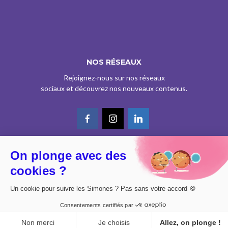
NOS RÉSEAUX
Rejoignez-nous sur nos réseaux
sociaux et découvrez nos nouveaux contenus.
On plonge avec des
© CE SITE EST AGRÉÉ COMME SERVICE DE PRESSE EN LIGNE PAR LA
cookies ?
CPPAP SOUS LE N° 0626 Z 93934 (IPG ART.39BISA CGI)
DESIGN BY
DIMYX
Un cookie pour suivre les Simones ? Pas sans votre accord 🍪
MENTIONS LÉGALES
Consentements certifiés par
POLITIQUE DE CONFIDENTIALITÉ
CONSENTEMENT
Non merci
Je choisis
Allez, on plonge !