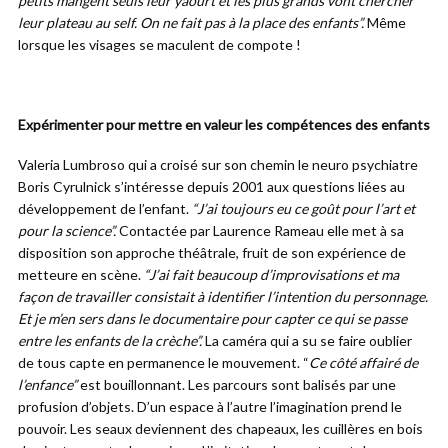
petits mangent seuls leur yaourt et les plus grands vont chercher
leur plateau au self. On ne fait pas à la place des enfants”.
Même
lorsque les visages se maculent de compote !
Expérimenter pour mettre en valeur les compétences des enfants
Valeria Lumbroso qui a croisé sur son chemin le neuro psychiatre
Boris Cyrulnick s’intéresse depuis 2001 aux questions liées au
développement de l’enfant.
“J’ai toujours eu ce goût pour l’art et
pour la science”.
Contactée par Laurence Rameau elle met à sa
disposition son approche théâtrale, fruit de son expérience de
metteure en scène.
“J’ai fait beaucoup d’improvisations et ma
façon de travailler consistait à identifier l’intention du personnage.
Et je m’en sers dans le documentaire pour capter ce qui se passe
entre les enfants de la crèche”.
La caméra qui a su se faire oublier
de tous capte en permanence le mouvement. “
Ce côté affairé de
l’enfance”
est bouillonnant. Les parcours sont balisés par une
profusion d’objets. D’un espace à l’autre l’imagination prend le
pouvoir. Les seaux deviennent des chapeaux, les cuillères en bois