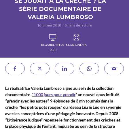
SE JOUAIT À LA CRÈCHE ? LA
SÉRIE DOCUMENTAIRE DE
VALERIA LUMBROSO
16 janvier 2018
5 mins de lecture
REGARDER PLUS
MODE CINÉMA
TARD
La réalisatrice Valeria Lumbroso signe au sein de la collection
documentaire
“1000 jours pour grandir
” un nouvel opus intitulé
“grandir avec les autres”. 9 épisodes de 3 mn tournés dans la
crèche “les petits pots rouges” du réseau Léa & Léo en synergie
avec les conceptrices d’une pédagogie innovante. Depuis 2008
“L’itinérance ludique” repense le fonctionnement des crèches et
la place physique de l’enfant. Impulsée au sein de la structure