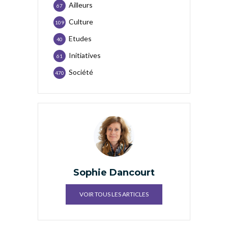
Ailleurs
67
Culture
109
Etudes
40
Initiatives
61
Société
470
Sophie Dancourt
VOIR TOUS LES ARTICLES