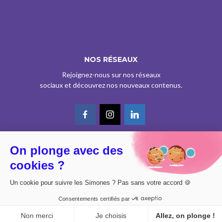
NOS RÉSEAUX
Rejoignez-nous sur nos réseaux
sociaux et découvrez nos nouveaux contenus.
On plonge avec des
© CE SITE EST AGRÉÉ COMME SERVICE DE PRESSE EN LIGNE PAR LA
cookies ?
CPPAP SOUS LE N° 0626 Z 93934 (IPG ART.39BISA CGI)
DESIGN BY
DIMYX
Un cookie pour suivre les Simones ? Pas sans votre accord 🍪
MENTIONS LÉGALES
Consentements certifiés par
POLITIQUE DE CONFIDENTIALITÉ
CONSENTEMENT
Non merci
Je choisis
Allez, on plonge !