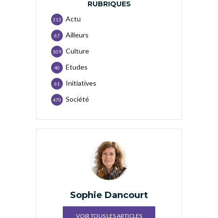
RUBRIQUES
Actu
313
Ailleurs
67
Culture
109
Etudes
40
Initiatives
61
Société
470
Sophie Dancourt
VOIR TOUS LES ARTICLES