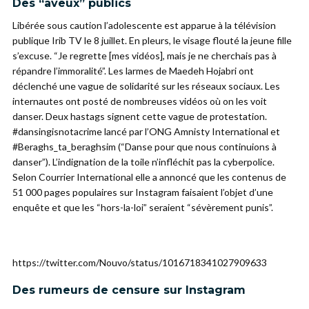
Des “aveux” publics
Libérée sous caution l’adolescente est apparue à la télévision
publique Irib TV le 8 juillet. En pleurs, le visage flouté la jeune fille
s’excuse. “Je regrette [mes vidéos], mais je ne cherchais pas à
répandre l’immoralité”. Les larmes de
Maedeh Hojabri ont
déclenché une vague de solidarité sur les réseaux sociaux. Les
internautes ont posté de nombreuses vidéos où on les voit
danser. Deux hastags signent cette vague de protestation.
#dansingisnotacrime lancé par l’ONG Amnisty International et
#Beraghs_ta_beraghsim (“Danse pour que nous continuions à
danser”). L’indignation de la toile n’infléchit pas la cyberpolice.
Selon Courrier International elle a annoncé que les contenus de
51 000 pages populaires sur Instagram faisaient l’objet d’une
enquête et que les “hors-la-loi” seraient “sévèrement punis”.
https://twitter.com/Nouvo/status/1016718341027909633
Des rumeurs de censure sur Instagram