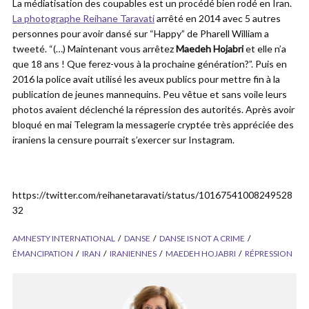
La médiatisation des coupables est un procédé bien rodé en Iran.
La photographe Reihane Taravati
arrêté en 2014 avec 5 autres
personnes pour avoir dansé sur “Happy” de Pharell William a
tweeté. “(…) Maintenant vous arrêtez
Maedeh Hojabri
et elle n’a
que 18 ans ! Que ferez-vous à la prochaine génération?”. Puis en
2016 la police avait utilisé les aveux publics pour mettre fin à la
publication de jeunes mannequins. Peu vêtue et sans voile leurs
photos avaient déclenché la répression des autorités. Après avoir
bloqué en mai Telegram la messagerie cryptée très appréciée des
iraniens la censure pourrait s’exercer sur Instagram.
https://twitter.com/reihanetaravati/status/10167541008249528
32
AMNESTY INTERNATIONAL
DANSE
DANSE IS NOT A CRIME
ÉMANCIPATION
IRAN
IRANIENNES
MAEDEH HOJABRI
RÉPRESSION