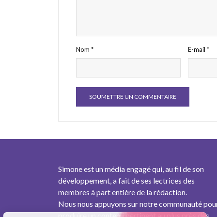
Nom
*
E-mail
*
Simone est un média engagé qui, au fil de son
développement, a fait de ses lectrices des
membres à part entière de la rédaction.
Nous nous appuyons sur notre communauté pou
produire un contenu pertinent au plus près des