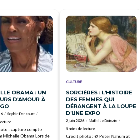
CULTURE
LLE OBAMA : UN
SORCIÈRES : L’HISTOIRE
URS D’AMOUR À
DES FEMMES QUI
AGO
DÉRANGENT À LA LOUPE
D’UNE EXPO
26
Sophie Dancourt
2 juin 2026
Mathilde Doiezie
lecture
5 mins de lecture
hoto : capture compte
m Michelle Obama Lors de
Crédit photo : © Peter Nahum at