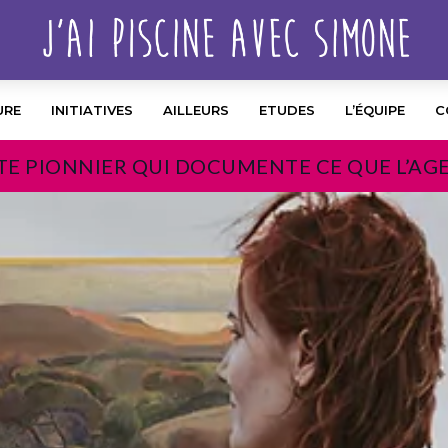
URE
INITIATIVES
AILLEURS
ETUDES
L’ÉQUIPE
C
TE PIONNIER QUI DOCUMENTE CE QUE L’AG