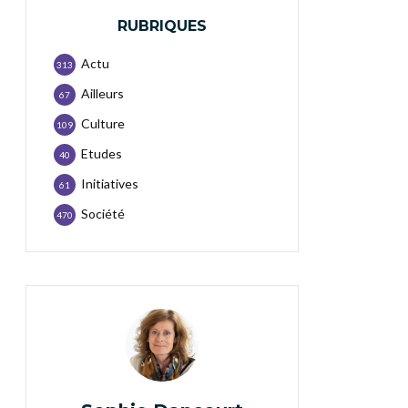
RUBRIQUES
Actu
313
Ailleurs
67
Culture
109
Etudes
40
Initiatives
61
Société
470