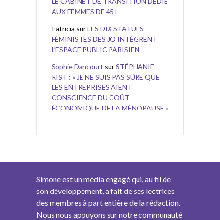
LE CABINET DE TRANSITION DÉDIÉ
AUX FEMMES DE 45+
Patricia
sur
LES DIX STATUES
FÉMINISTES DES JO INTÈGRENT
L’ESPACE PUBLIC PARISIEN
Sophie Dancourt
sur
STÉPHANIE
RIST : « JE NE SUIS PAS SÛRE QUE
LES ENTREPRISES AIENT
CONSCIENCE DU COÛT
ÉCONOMIQUE DE LA MÉNOPAUSE »
Simone est un média engagé qui, au fil de
son développement, a fait de ses lectrices
des membres à part entière de la rédaction.
Nous nous appuyons sur notre communauté