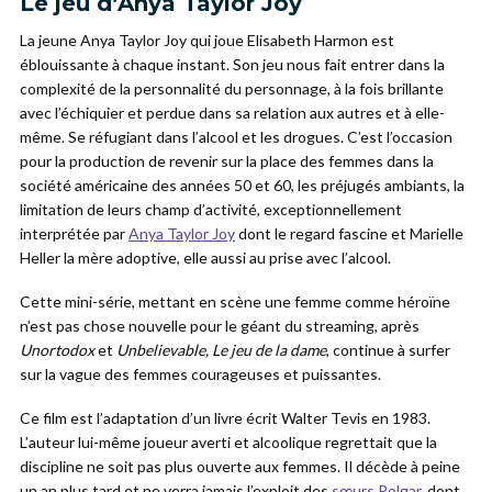
Le jeu d’Anya Taylor Joy
La jeune Anya Taylor Joy qui joue Elisabeth Harmon est
éblouissante à chaque instant. Son jeu nous fait entrer dans la
complexité de la personnalité du personnage, à la fois brillante
avec l’échiquier et perdue dans sa relation aux autres et à elle-
même. Se réfugiant dans l’alcool et les drogues. C’est l’occasion
pour la production de revenir sur la place des femmes dans la
société américaine des années 50 et 60, les préjugés ambiants, la
limitation de leurs champ d’activité, exceptionnellement
interprétée par
Anya Taylor Joy
dont le regard fascine et Marielle
Heller la mère adoptive, elle aussi au prise avec l’alcool.
Cette mini-série, mettant en scène une femme comme héroïne
n’est pas chose nouvelle pour le géant du streaming, après
Unortodox
et
Unbelievable,
Le jeu de la dame
, continue à surfer
sur la vague des femmes courageuses et puissantes.
Ce film est l’adaptation d’un livre écrit Walter Tevis en 1983.
L’auteur lui-même joueur averti et alcoolique regrettait que la
discipline ne soit pas plus ouverte aux femmes. Il décède à peine
un an plus tard et ne verra jamais l’exploit des
sœurs Polgar,
dont