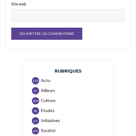
Site web
RUBRIQUES
Actu
313
Ailleurs
67
Culture
109
Etudes
40
Initiatives
61
Société
470