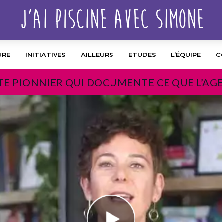
URE
INITIATIVES
AILLEURS
ETUDES
L’ÉQUIPE
C
TE PIONNIER QUI DOCUMENTE CE QUE L’AG