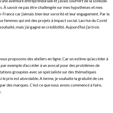
eu une aventure entrepreneuriale et j’avais souffert de la solitude.
. À savoir ne pas être challengée sur mes hypothèses et mes
de-France car j’aimais bien leur sororité et leur engagement. Par la
aux femmes qui ont des projets à impact social. Lacrise du Covid
ouhaité, mais j’ai gagné en crédibilité. Aujourd’hui j’ai trois
 nous proposons des ateliers en ligne. Car on estime qu’accéder à
ux par exemple d’accéder à un avocat pour des problèmes de
ations groupées avec un spécialiste sur des thématiques
 le prix est abordable. A terme, je souhaite la gratuité de ces
r par des marques. C’est ce que nous avons commencé à faire.
.