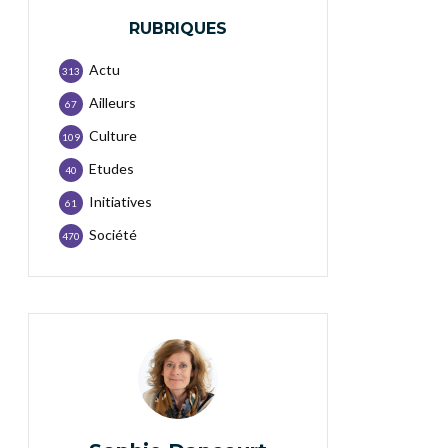
RUBRIQUES
Actu
313
Ailleurs
67
Culture
109
Etudes
40
Initiatives
61
Société
470