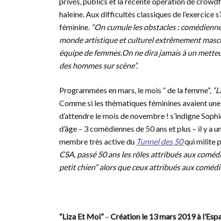
privés, publics et la récente opération de crowd
haleine. Aux difficultés classiques de l’exercice
féminine.
“On cumule les obstacles : comédienn
monde artistique et culturel extrêmement mascu
équipe de femmes.On ne dira jamais à un metteu
des hommes sur scène”.
Programmées en mars, le mois ” de la femme”,
“L
Comme si les thématiques féminines avaient une 
d’attendre le mois de novembre ! s’indigne Sophi
d’âge – 3 comédiennes de 50 ans et plus – il y a u
membre très active du
Tunnel des 50
qui milite 
CSA, passé 50 ans les rôles attribués aux comédi
petit chien” alors que ceux attribués aux comédi
“Liza Et Moi”
–
Création le 13 mars 2019 à l’Esp