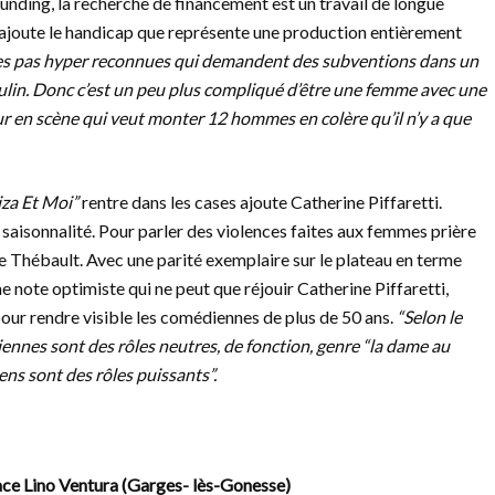
funding, la recherche de financement est un travail de longue
 s’ajoute le handicap que représente une production entièrement
es pas hyper reconnues qui demandent des subventions dans un
lin. Donc c’est un peu plus compliqué d’être une femme avec une
r en scène qui veut monter 12 hommes en colère qu’il n’y a que
iza Et Moi”
rentre dans les cases ajoute Catherine Piffaretti.
saisonnalité. Pour parler des violences faites aux femmes prière
e Thébault. Avec une parité exemplaire sur le plateau en terme
ne note optimiste qui ne peut que réjouir Catherine Piffaretti,
pour rendre visible les comédiennes de plus de 50 ans.
“Selon le
ennes sont des rôles neutres, de fonction, genre “la dame au
ens sont des rôles puissants”.
ace Lino Ventura (Garges- lès-Gonesse)