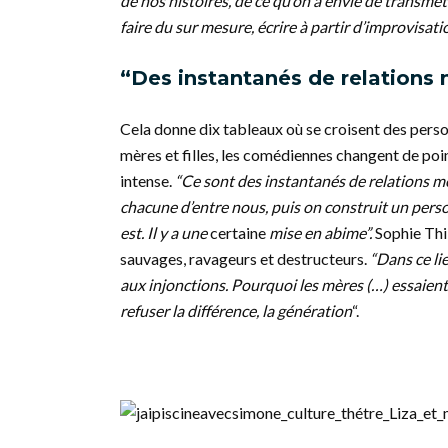
de nos histoires, de ce qu’on a envie de transmet
faire du sur mesure, écrire à partir d’improvisation
“Des instantanés de relations m
Cela donne dix tableaux où se croisent des person
mères et filles, les comédiennes changent de poin
intense.
“Ce sont des instantanés de relations mè
chacune d’entre nous, puis on construit un perso
est. Il y a une
certaine
mise en abime”.
Sophie Thi
sauvages, ravageurs et destructeurs.
“Dans ce lie
aux injonctions. Pourquoi les mères (…) essaient 
refuser la différence, la génération
“.