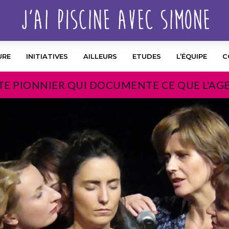
URE
INITIATIVES
AILLEURS
ETUDES
L’ÉQUIPE
C
TE PIONNIER QUI DOCUMENTE CE QUE L’AG