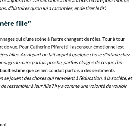
tre aujourd’hui. J’ai demandé à une autrice d’écrire pour moi, de
s, d’histoires qu’on lui a racontées, et de tirer le fil”.
ère fille”
nages qui d’une scène à l’autre changent de rôles. Tour à tour
t de vue. Pour Catherine Pifaretti, l’ascenseur émotionnel est
res filles. Au départ on fait appel à quelque chose d’intime chez
nnage de mère parfois proche, parfois éloigné de ce que l’on
bault estime que ce lien conduit parfois à des sentiments
n se jouent des choses qui renvoient à l’éducation, à la société, et
de ressembler à leur fille ? il y a comme une volonté de vouloir