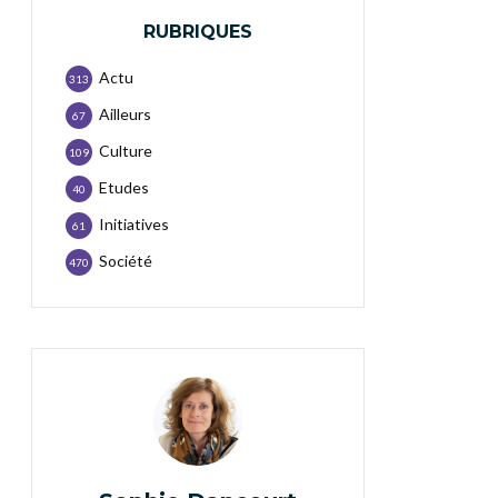
RUBRIQUES
Actu
313
Ailleurs
67
Culture
109
Etudes
40
Initiatives
61
Société
470