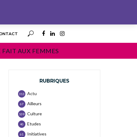
ONTACT
E FAIT AUX FEMMES
RUBRIQUES
Actu
313
Ailleurs
67
Culture
109
Etudes
40
Initiatives
61