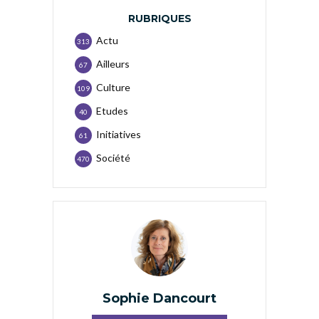
RUBRIQUES
Actu
313
Ailleurs
67
Culture
109
Etudes
40
Initiatives
61
Société
470
Sophie Dancourt