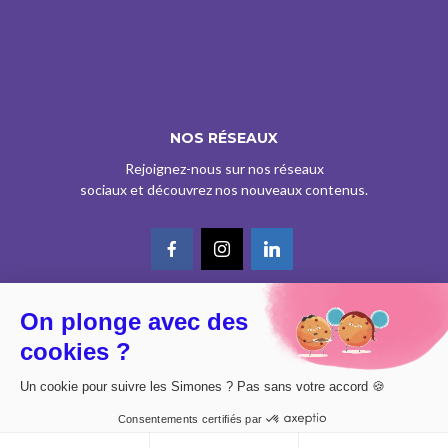
NOS RÉSEAUX
Rejoignez-nous sur nos réseaux
sociaux et découvrez nos nouveaux contenus.
On plonge avec des
© CE SITE EST AGRÉÉ COMME SERVICE DE PRESSE EN LIGNE PAR LA
cookies ?
CPPAP SOUS LE N° 0626 Z 93934 (IPG ART.39BISA CGI)
DESIGN BY
DIMYX
Un cookie pour suivre les Simones ? Pas sans votre accord 🍪
MENTIONS LÉGALES
Consentements certifiés par
POLITIQUE DE CONFIDENTIALITÉ
CONSENTEMENT