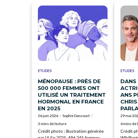
ETUDES
ETUDES
MÉNOPAUSE : PRÈS DE
DANS 
500 000 FEMMES ONT
ACTRI
UTILISÉ UN TRAITEMENT
ANS P
HORMONAL EN FRANCE
CHRIS
EN 2025
PARL
26 juin 2026
Sophie Dancourt
29 mai 20
3 mins de lecture
4 mins de 
Crédit photo : illustration générée
Crédit ph
par IA En 2025, 496 245 femmes
WikiPortr