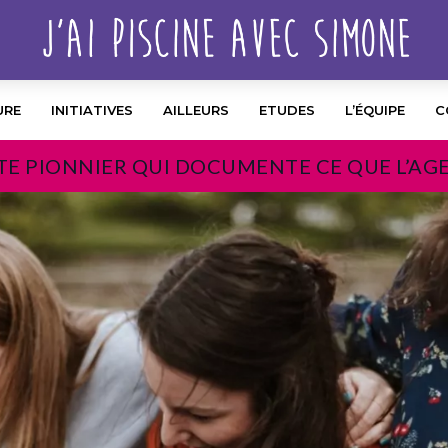
URE
INITIATIVES
AILLEURS
ETUDES
L’ÉQUIPE
C
TE PIONNIER QUI DOCUMENTE CE QUE L’AG