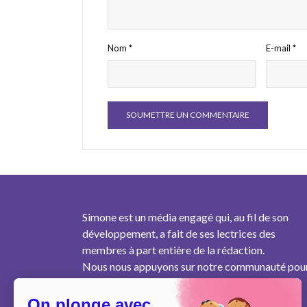
Nom
*
E-mail
*
Simone est un média engagé qui, au fil de son
développement, a fait de ses lectrices des
membres à part entière de la rédaction.
Nous nous appuyons sur notre communauté pou
produire un contenu pertinent au plus près des
besoins des femmes de notre génération.
On plonge avec