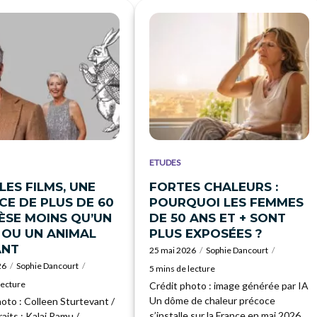
ETUDES
LES FILMS, UNE
FORTES CHALEURS :
CE DE PLUS DE 60
POURQUOI LES FEMMES
ÈSE MOINS QU’UN
DE 50 ANS ET + SONT
 OU UN ANIMAL
PLUS EXPOSÉES ?
ANT
25 mai 2026
Sophie Dancourt
26
Sophie Dancourt
5 mins de lecture
lecture
Crédit photo : image générée par IA
Un dôme de chaleur précoce
oto : Colleen Sturtevant /
s’installe sur la France en mai 2026,
aits ; Kalai Ramu /