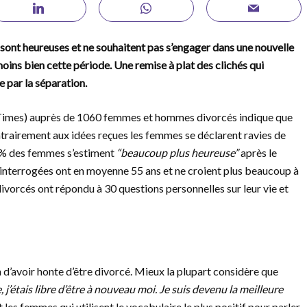
sont heureuses et ne souhaitent pas s’engager dans une nouvelle
oins bien cette période. Une remise à plat des clichés qui
 par la séparation.
 Times) auprès de 1060 femmes et hommes divorcés indique que
ntrairement aux idées reçues les femmes se déclarent ravies de
53% des femmes s’estiment
“beaucoup plus heureuse”
après le
nterrogées ont en moyenne 55 ans et ne croient plus beaucoup à
 divorcés ont répondu à 30 questions personnelles sur leur vie et
n d’avoir honte d’être divorcé. Mieux la plupart considère que
, j’étais libre d’être à nouveau moi. Je suis devenu la meilleure
t les femmes qui utilisent le vocabulaire le plus positif pour parler