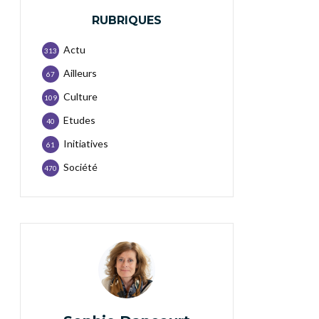
RUBRIQUES
Actu
313
Ailleurs
67
Culture
109
Etudes
40
Initiatives
61
Société
470