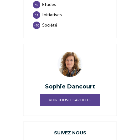
Etudes
40
Initiatives
61
Société
470
Sophie Dancourt
VOIR TOUS LES ARTICLES
SUIVEZ NOUS