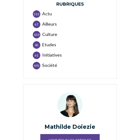
RUBRIQUES
Actu
313
Ailleurs
67
Culture
109
Etudes
40
Initiatives
61
Société
470
Mathilde Doiezie