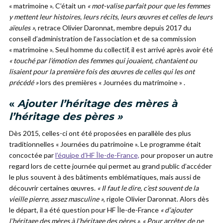
« matrimoine ». C’était un
« mot-valise parfait pour que les femmes
y mettent leur histoires, leurs récits, leurs œuvres et celles de leurs
aïeules »
, retrace Olivier Daronnat, membre depuis 2017 du
conseil d’administration de l’association et de sa commission
« matrimoine ». Seul homme du collectif, il est arrivé après avoir été
« touché par l’émotion des femmes qui jouaient, chantaient ou
lisaient pour la première fois des œuvres de celles qui les ont
précédé »
lors des premières « Journées du matrimoine » .
«
Ajouter l’héritage des mères à
l’héritage des pères »
Dès 2015, celles-ci ont été proposées en parallèle des plus
traditionnelles « Journées du patrimoine ». Le programme était
concoctée par
l’équipe d’HF Île-de-France,
pour proposer un autre
regard lors de cette journée qui permet au grand public d’accéder
le plus souvent à des bâtiments emblématiques, mais aussi de
découvrir certaines œuvres.
« Il faut le dire, c’est souvent de la
vieille pierre, assez masculine »
, rigole Olivier Daronnat. Alors dès
le départ, il a été question pour HF Île-de-France
« d’ajouter
l’héritage des mères à l’héritage des pères ». « Pour arrêter de ne