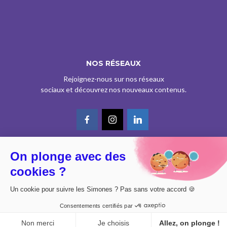
NOS RÉSEAUX
Rejoignez-nous sur nos réseaux
sociaux et découvrez nos nouveaux contenus.
On plonge avec des
© CE SITE EST AGRÉÉ COMME SERVICE DE PRESSE EN LIGNE PAR LA
cookies ?
CPPAP SOUS LE N° 0626 Z 93934 (IPG ART.39BISA CGI)
DESIGN BY
DIMYX
Un cookie pour suivre les Simones ? Pas sans votre accord 🍪
MENTIONS LÉGALES
Consentements certifiés par
POLITIQUE DE CONFIDENTIALITÉ
CONSENTEMENT
Non merci
Je choisis
Allez, on plonge !