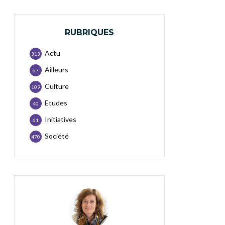
RUBRIQUES
Actu
313
Ailleurs
67
Culture
109
Etudes
40
Initiatives
61
Société
470