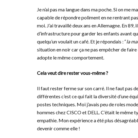
Je n’ai pas ma langue dans ma poche. Si on me marc
capable de répondre poliment en ne rentrant pas d
moi. J’ai travaillé deux ans en Allemagne. En 89, il
d’infrastructure pour garder les enfants avant qu’
quelqu’un voulait un café. Et je répondais :
” la ma
situation en noir car ça ne pas empêcher de faire c
adopte le même comportement.
Cela veut dire rester vous-même ?
Il faut rester ferme sur son carré. Il ne faut pa
différentes c’est ce qui fait la diversité d’une éq
postes techniques. Moi j’avais peu de roles model
hommes chez CISCO et DELL. C’était le même ty
empathie. Mon expérience a été plus désagréabl
devenir comme elle !