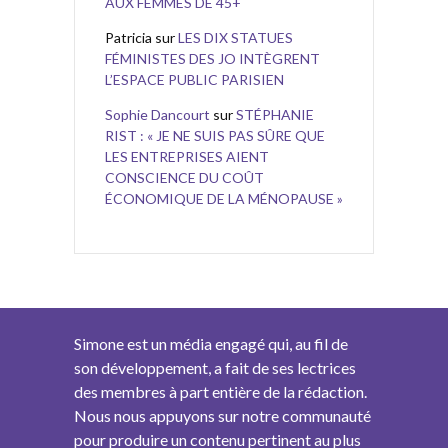
AUX FEMMES DE 45+
Patricia
sur
LES DIX STATUES
FÉMINISTES DES JO INTÈGRENT
L’ESPACE PUBLIC PARISIEN
Sophie Dancourt
sur
STÉPHANIE
RIST : « JE NE SUIS PAS SÛRE QUE
LES ENTREPRISES AIENT
CONSCIENCE DU COÛT
ÉCONOMIQUE DE LA MÉNOPAUSE »
Simone est un média engagé qui, au fil de
son développement, a fait de ses lectrices
des membres à part entière de la rédaction.
Nous nous appuyons sur notre communauté
pour produire un contenu pertinent au plus