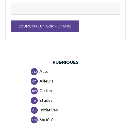
RUBRIQUES
Actu
313
Ailleurs
67
Culture
109
Etudes
40
Initiatives
61
Société
470