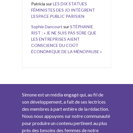
Patricia
sur
LES DIX STATUES
FÉMINISTES DES JO INTÈGRENT
L’ESPACE PUBLIC PARISIEN
Sophie Dancourt
sur
STÉPHANIE
RIST : « JE NE SUIS PAS SÛRE QUE
LES ENTREPRISES AIENT
CONSCIENCE DU COÛT
ÉCONOMIQUE DE LA MÉNOPAUSE »
Simone est un média engagé qui, au fil de
son développement, a fait de ses lectrices
des membres à part entière de la rédaction.
Nous nous appuyons sur notre communauté
pour produire un contenu pertinent au plus
près des besoins des femmes de notre