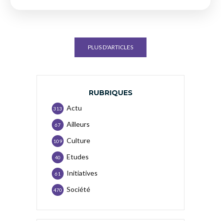
PLUS D'ARTICLES
RUBRIQUES
Actu
313
Ailleurs
67
Culture
109
Etudes
40
Initiatives
61
Société
470