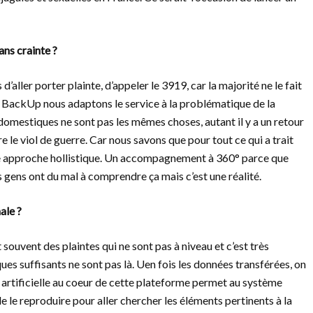
ns crainte ?
ller porter plainte, d’appeler le 3919, car la majorité ne le fait
c BackUp nous adaptons le service à la problématique de la
s domestiques ne sont pas les mêmes choses, autant il y a un retour
e le viol de guerre. Car nous savons que pour tout ce qui a trait
 une approche hollistique. Un accompagnement à 360° parce que
gens ont du mal à comprendre ça mais c’est une réalité.
ale ?
 souvent des plaintes qui ne sont pas à niveau et c’est très
iques suffisants ne sont pas là. Uen fois les données transférées, on
ce artificielle au coeur de cette plateforme permet au système
de le reproduire pour aller chercher les éléments pertinents à la