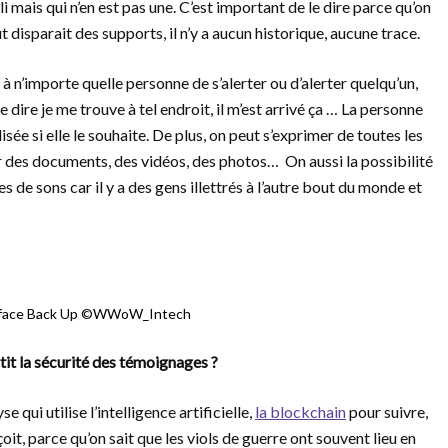
i mais qui n’en est pas une. C’est important de le dire parce qu’on
t disparait des supports, il n’y a aucun historique, aucune trace.
à n’importe quelle personne de s’alerter ou d’alerter quelqu’un,
dire je me trouve à tel endroit, il m’est arrivé ça … La personne
sée si elle le souhaite. De plus, on peut s’exprimer de toutes les
er des documents, des vidéos, des photos… On aussi la possibilité
de sons car il y a des gens illettrés à l’autre bout du monde et
erface Back Up ©WWoW_Intech
tit la sécurité des témoignages ?
 qui utilise l’intelligence artificielle,
la blockchain
pour suivre,
çoit, parce qu’on sait que les viols de guerre ont souvent lieu en