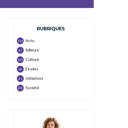
RUBRIQUES
Actu
313
Ailleurs
67
Culture
109
Etudes
40
Initiatives
61
Société
470