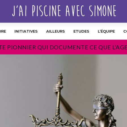
URE
INITIATIVES
AILLEURS
ETUDES
L’ÉQUIPE
C
TE PIONNIER QUI DOCUMENTE CE QUE L’AG