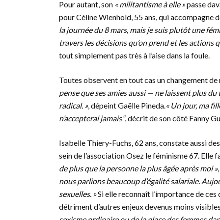
Pour autant, son
« militantisme à elle »
passe dava
pour Céline Wienhold, 55 ans, qui accompagne de
la journée du 8 mars, mais je suis plutôt une fémi
travers les décisions qu’on prend et les actions q
tout simplement pas très à l’aise dans la foule.
Toutes observent en tout cas un changement de 
pense que ses amies aussi — ne laissent plus du t
radical. »
, dépeint Gaëlle Pineda.
« Un jour, ma fil
n’accepterai jamais”
, décrit de son côté Fanny 
Isabelle Thiery-Fuchs, 62 ans, constate aussi de
sein de l’association Osez le féminisme 67. Elle f
de plus que la personne la plus âgée après moi »
nous parlions beaucoup d’égalité salariale. Aujou
sexuelles. »
Si elle reconnaît l’importance de ces 
détriment d’autres enjeux devenus moins visibles
sexisme ordinaire ou de la place des femmes dans