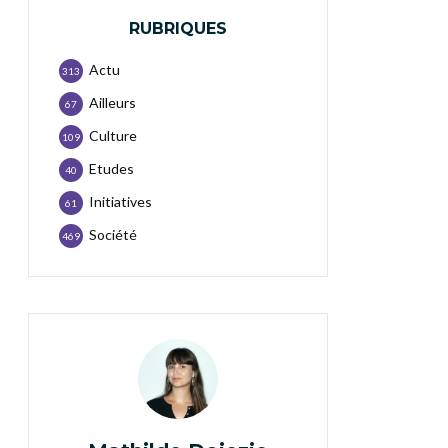
RUBRIQUES
Actu
313
Ailleurs
67
Culture
109
Etudes
40
Initiatives
61
Société
469