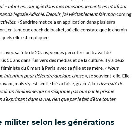
’hui – m’ont encouragée dans mes questionnements en m’offrant
nda Ngozie Adichie. Depuis, j’ai véritablement fait mon
coming
tivités. »
Sandrine met cela en application dans plusieurs
rt, en tant que coach de basket, où elle constate que le chemin
squels elle est impliquée.
s avec sa fille de 20 ans, venues percuter son travail de
us 50 ans dans l’univers des médias et de la culture. Il y a deux
féministe du 8 mars à Paris, avec sa fille et sa mère.
« Nous
ême intention pour défendre quelque chose »
, se souvient-elle. Elle
vant, mais s’y est sentie très à l’aise, grâce à la
« diversité de
avoir un féminisme qui ne s’exprime pas que par le prisme
en s’exprimant dans la rue, rien que par le fait d’être toutes
 militer selon les générations