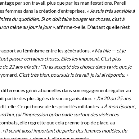
ntage par son travail, plus que par les manifestations. Pareil
s femmes dans la création d’entreprises.
« Je suis très sensible à
niste du quotidien. Si on doit faire bouger les choses, c’est à
u’on mène au jour le jour »
, affirme-t-elle. D’autant qu’elle n’est
rapport au féminisme entre les générations.
« Ma fille — et je
out passer certaines choses. Elles les imposent. C’est plus
le de 22 ans m’a dit : “Tu as accepté des choses dans ta vie que je
Guyomard.
C’est très bien, poursuis le travail, je lui ai répondu. »
s différences générationnelles dans son engagement régulier au
ait partie des plus âgées de son organisation.
« J’ai 20 ou 25 ans
, dit-elle. Ce qui bouscule les priorités militantes.
« À mon époque,
rd’hui, j’ai l’impression qu’on parle surtout des violences
combats, elle regrette que cela prenne trop de place, au
. «
Il serait aussi important de parler des femmes modèles, du
 les sciences »
, donne-t-elle pour exemple.