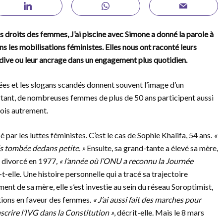
s droits des femmes, J’ai piscine avec Simone a donné la parole à
s les mobilisations féministes. Elles nous ont raconté leurs
ardive ou leur ancrage dans un engagement plus quotidien.
ées et les slogans scandés donnent souvent l’image d’un
rtant, de nombreuses femmes de plus de 50 ans participent aussi
fois autrement.
 par les luttes féministes. C’est le cas de Sophie Khalifa, 54 ans.
«
is tombée dedans petite. »
Ensuite, sa grand-tante a élevé sa mère,
nt divorcé en 1977
, « l’année où l’ONU a reconnu la Journée
-t-elle. Une histoire personnelle qui a tracé sa trajectoire
nt de sa mère, elle s’est investie au sein du réseau Soroptimist,
ctions en faveur des femmes.
« J’ai aussi fait des marches pour
nscrire l’IVG dans la Constitution »
, décrit-elle. Mais le 8 mars