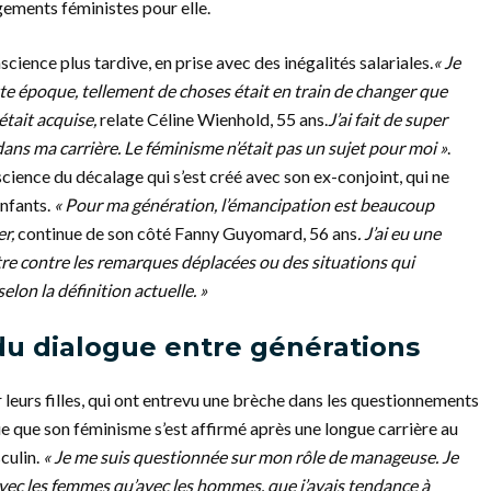
gements féministes pour elle.
ence plus tardive, en prise avec des inégalités salariales.
« Je
tte époque, tellement de choses était en train de changer que
était acquise,
relate Céline Wienhold, 55 ans.
J’ai fait de super
 dans ma carrière. Le féminisme n’était pas un sujet pour moi »
.
nscience du décalage qui s’est créé avec son ex-conjoint, qui ne
enfants.
« Pour ma génération, l’émancipation est beaucoup
er,
continue de son côté Fanny Guyomard, 56 ans
.
J’ai eu une
ttre contre les remarques déplacées ou des situations qui
lon la définition actuelle. »
du dialogue entre générations
 leurs filles, qui ont entrevu une brèche dans les questionnements
ue que son féminisme s’est affirmé après une longue carrière au
culin.
« Je me suis questionnée sur mon rôle de manageuse. Je
avec les femmes qu’avec les hommes, que j’avais tendance à