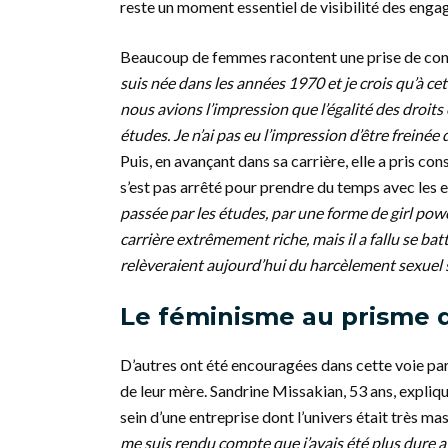
reste un moment essentiel de visibilité des enga
Beaucoup de femmes racontent une prise de consci
suis née dans les années 1970 et je crois qu’à ce
nous avions l’impression que l’égalité des droits 
études. Je n’ai pas eu l’impression d’être freinée
Puis, en avançant dans sa carrière, elle a pris co
s’est pas arrêté pour prendre du temps avec les 
passée par les études, par une forme de
girl pow
carrière extrêmement riche, mais il a fallu se ba
relèveraient aujourd’hui du harcèlement sexuel se
Le féminisme au prisme 
D’autres ont été encouragées dans cette voie par
de leur mère. Sandrine Missakian, 53 ans, expliq
sein d’une entreprise dont l’univers était très mas
me suis rendu compte que j’avais été plus dure 