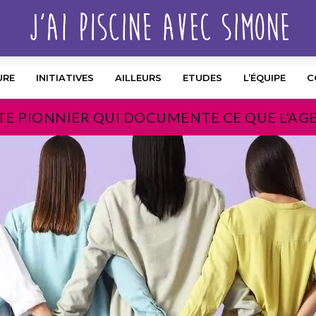
URE
INITIATIVES
AILLEURS
ETUDES
L’ÉQUIPE
C
TE PIONNIER QUI DOCUMENTE CE QUE L’AG