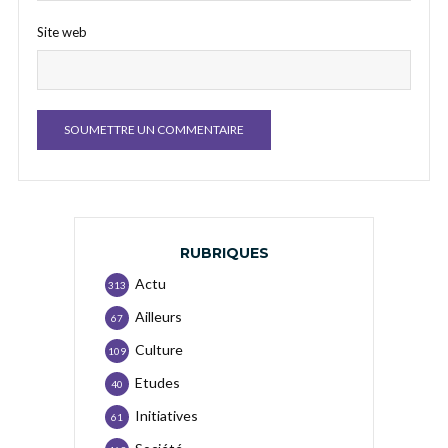
Site web
RUBRIQUES
Actu
313
Ailleurs
67
Culture
109
Etudes
40
Initiatives
61