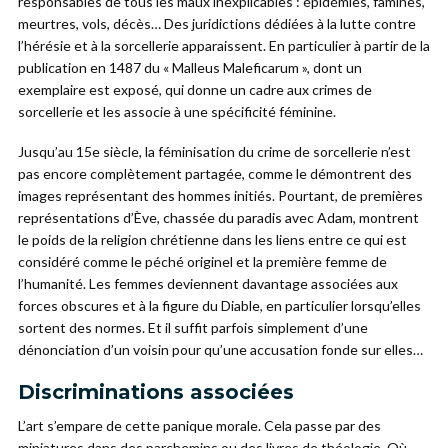
responsables de tous les maux inexplicables : épidémies, famines,
meurtres, vols, décès… Des juridictions dédiées à la lutte contre
l’hérésie et à la sorcellerie apparaissent. En particulier à partir de la
publication en 1487 du « Malleus Maleficarum », dont un
exemplaire est exposé, qui donne un cadre aux crimes de
sorcellerie et les associe à une spécificité féminine.
Jusqu’au 15e siècle, la féminisation du crime de sorcellerie n’est
pas encore complètement partagée, comme le démontrent des
images représentant des hommes initiés. Pourtant, de premières
représentations d’Ève, chassée du paradis avec Adam, montrent
le poids de la religion chrétienne dans les liens entre ce qui est
considéré comme le péché originel et la première femme de
l’humanité. Les femmes deviennent davantage associées aux
forces obscures et à la figure du Diable, en particulier lorsqu’elles
sortent des normes. Et il suffit parfois simplement d’une
dénonciation d’un voisin pour qu’une accusation fonde sur elles…
Discriminations associées
L’art s’empare de cette panique morale. Cela passe par des
miniatures dans des parchemins ou des livres de théologie. Où