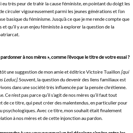
’ai eu très peur de trahir la cause féministe, en pointant du doigt les
de circuler vigoureusement parmi les jeunes générations et l’on
ense basique du féminisme. Jusqu’à ce que je me rende compte que
t qu’il y a un enjeu féministe à explorer la question de la
atriarcat.
 pardonner à nos mères », comme l’évoque le titre de votre essai ?
plutôt une suggestion de mon amie et éditrice Victoire Tuaillon
[qui
ns Leduc]
. Souvent, la question du devenir des liens familiaux est
ivons dans une société très influencée par la pensée chrétienne.
e. Ce n’est pas parce qu’il s’agit de nos mères qu’il faut tout
et de ce titre, qui peut créer des malentendus, en particulier pour
 psychologiques. Avec ce titre, mon souhait était finalement
relation à nos mères et de cette injonction au pardon.
prendre à vos yeux pourquoi un tel décalage s’opère entre les