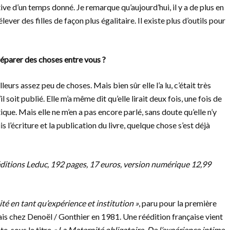
ive d’un temps donné. Je remarque qu’aujourd’hui, il y a de plus en
ever des filles de façon plus égalitaire. Il existe plus d’outils pour
 réparer des choses entre vous ?
illeurs assez peu de choses. Mais bien sûr elle l’a lu, c’était très
l soit publié. Elle m’a même dit qu’elle lirait deux fois, une fois de
que. Mais elle ne m’en a pas encore parlé, sans doute qu’elle n’y
s l’écriture et la publication du livre, quelque chose s’est déjà
 éditions Leduc, 192 pages, 17 euros, version numérique 12,99
té en tant qu’expérience et institution »
, paru pour la première
ais chez Denoël / Gonthier en 1981. Une réédition française vient
e, sous le titre
« La Maternité obligatoire. De l’expérience intime