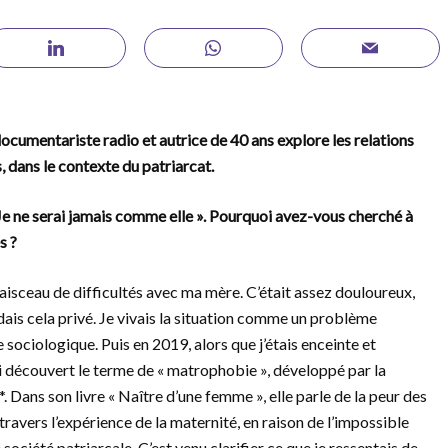
ocumentariste radio et autrice de 40 ans explore les relations
s, dans le contexte du patriarcat.
Je ne serai jamais comme elle ». Pourquoi avez-vous cherché à
s ?
 faisceau de difficultés avec ma mère. C’était assez douloureux,
rdais cela privé. Je vivais la situation comme un problème
ociologique. Puis en 2019, alors que j’étais enceinte et
ai découvert le terme de « matrophobie », développé par la
 Dans son livre « Naître d’une femme », elle parle de la peur des
ravers l’expérience de la maternité, en raison de l’impossible
société patriarcale. C’est venu clarifier ce que je ressentais de