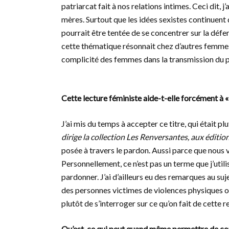
patriarcat fait à nos relations intimes. Ceci dit, j
mères. Surtout que les idées sexistes continuent 
pourrait être tentée de se concentrer sur la déf
cette thématique résonnait chez d’autres femmes e
complicité des femmes dans la transmission du p
Cette lecture féministe aide-t-elle forcément à «
J’ai mis du temps à accepter ce titre, qui était 
dirige la collection Les Renversantes, aux éditio
posée à travers le pardon. Aussi parce que nous v
Personnellement, ce n’est pas un terme que j’utilis
pardonner. J’ai d’ailleurs eu des remarques au suj
des personnes victimes de violences physiques ou
plutôt de s’interroger sur ce qu’on fait de cette 
Qu’est-ce qui peut quand même permettre de com