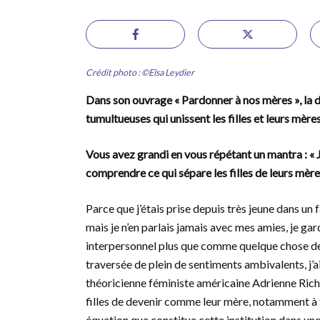
Crédit photo : ©Elsa Leydier
Dans son ouvrage « Pardonner à nos mères », la d
tumultueuses qui unissent les filles et leurs mère
Vous avez grandi en vous répétant un mantra : « 
comprendre ce qui sépare les filles de leurs mère
Parce que j’étais prise depuis très jeune dans un
mais je n’en parlais jamais avec mes amies, je ga
interpersonnel plus que comme quelque chose de s
traversée de plein de sentiments ambivalents, j’
théoricienne féministe américaine Adrienne Rich*.
filles de devenir comme leur mère, notamment à t
équation que constitue cette institution dans une 