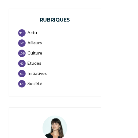
RUBRIQUES
Actu
313
Ailleurs
67
Culture
109
Etudes
40
Initiatives
61
Société
470