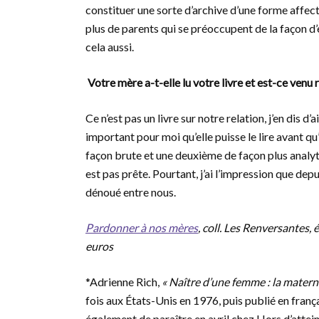
constituer une sorte d’archive d’une forme affect
plus de parents qui se préoccupent de la façon d’él
cela aussi.
Votre mère a-t-elle lu votre livre et est-ce venu
Ce n’est pas un livre sur notre relation, j’en dis d’a
important pour moi qu’elle puisse le lire avant qu’i
façon brute et une deuxième de façon plus analyti
est pas prête. Pourtant, j’ai l’impression que depui
dénoué entre nous.
Pardonner à nos mères
, coll. Les Renversantes,
euros
*Adrienne Rich,
« Naître d’une femme : la materni
fois aux États-Unis en 1976, puis publié en franç
également de paraître en avril chez Hors d’atteint