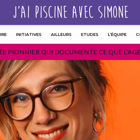
URE
INITIATIVES
AILLEURS
ETUDES
L’ÉQUIPE
C
TE PIONNIER QUI DOCUMENTE CE QUE L’AG