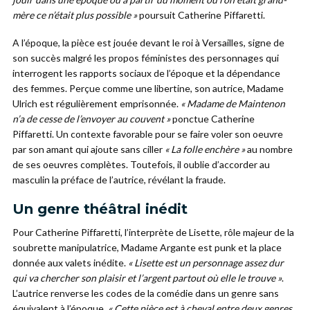
mère ce n’était plus possible »
poursuit Catherine Piffaretti.
A l’époque, la pièce est jouée devant le roi à Versailles, signe de
son succès malgré les propos féministes des personnages qui
interrogent les rapports sociaux de l’époque et la dépendance
des femmes. Perçue comme une libertine, son autrice, Madame
Ulrich est régulièrement emprisonnée.
« Madame de Maintenon
n’a de cesse de l’envoyer au couvent »
ponctue Catherine
Piffaretti. Un contexte favorable pour se faire voler son oeuvre
par son amant qui ajoute sans ciller
« La folle enchère »
au nombre
de ses oeuvres complètes. Toutefois, il oublie d’accorder au
masculin la préface de l’autrice, révélant la fraude.
Un genre théâtral inédit
Pour Catherine Piffaretti, l’interprète de Lisette, rôle majeur de la
soubrette manipulatrice, Madame Argante est punk et la place
donnée aux valets inédite.
« Lisette est un personnage assez dur
qui va chercher son plaisir et l’argent partout où elle le trouve »
.
L’autrice renverse les codes de la comédie dans un genre sans
équivalent à l’époque.
« Cette pièce est à cheval entre deux genres