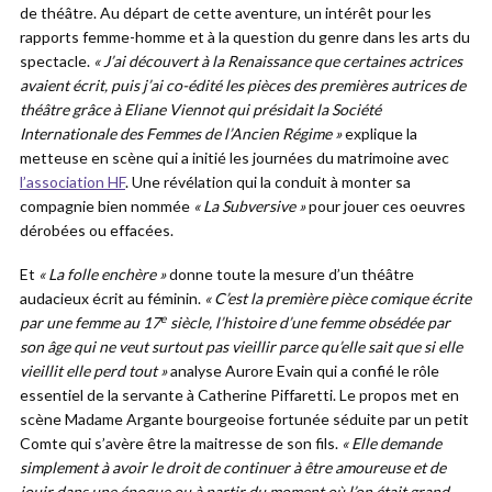
de théâtre. Au départ de cette aventure, un intérêt pour les
rapports femme-homme et à la question du genre dans les arts du
spectacle.
« J’ai découvert à la Renaissance que certaines actrices
avaient écrit, puis j’ai co-édité les pièces des premières autrices de
théâtre grâce à Eliane Viennot qui présidait la Société
Internationale des Femmes de l’Ancien Régime »
explique la
metteuse en scène qui a initié les journées du matrimoine avec
l’association HF
. Une révélation qui la conduit à monter sa
compagnie bien nommée
« La Subversive »
pour jouer ces oeuvres
dérobées ou effacées.
Et
« La folle enchère »
donne toute la mesure d’un théâtre
audacieux écrit au féminin.
« C’est la première pièce comique écrite
e
par une femme au 17
siècle, l’histoire d’une femme obsédée par
son âge qui ne veut surtout pas vieillir parce qu’elle sait que si elle
vieillit elle perd tout »
analyse Aurore Evain qui a confié le rôle
essentiel de la servante à Catherine Piffaretti. Le propos met en
scène Madame Argante bourgeoise fortunée séduite par un petit
Comte qui s’avère être la maitresse de son fils.
« Elle demande
simplement à avoir le droit de continuer à être amoureuse et de
jouir dans une époque ou à partir du moment où l’on était grand-