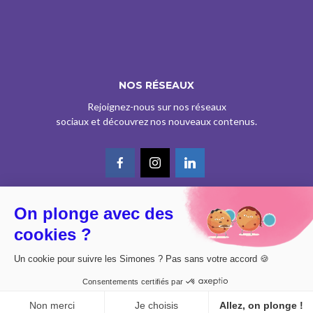
NOS RÉSEAUX
Rejoignez-nous sur nos réseaux
sociaux et découvrez nos nouveaux contenus.
On plonge avec des
© CE SITE EST AGRÉÉ COMME SERVICE DE PRESSE EN LIGNE PAR LA
cookies ?
CPPAP SOUS LE N° 0626 Z 93934 (IPG ART.39BISA CGI)
DESIGN BY
DIMYX
Un cookie pour suivre les Simones ? Pas sans votre accord 🍪
MENTIONS LÉGALES
Consentements certifiés par
POLITIQUE DE CONFIDENTIALITÉ
CONSENTEMENT
Non merci
Je choisis
Allez, on plonge !