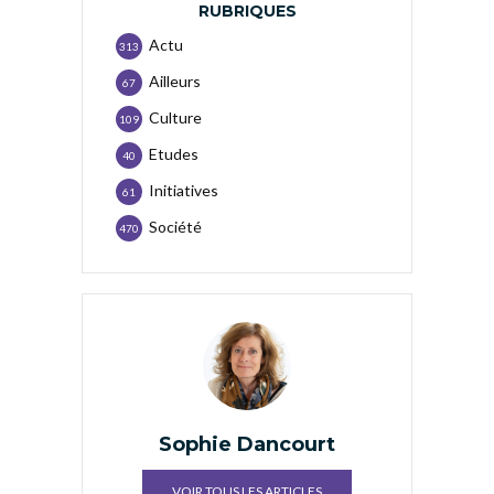
RUBRIQUES
Actu
313
Ailleurs
67
Culture
109
Etudes
40
Initiatives
61
Société
470
Sophie Dancourt
VOIR TOUS LES ARTICLES