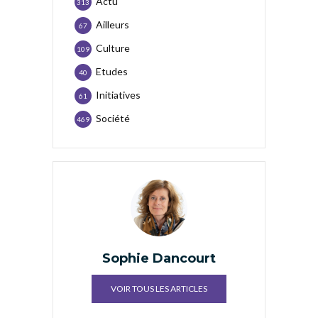
Actu
313
Ailleurs
67
Culture
109
Etudes
40
Initiatives
61
Société
469
Sophie Dancourt
VOIR TOUS LES ARTICLES