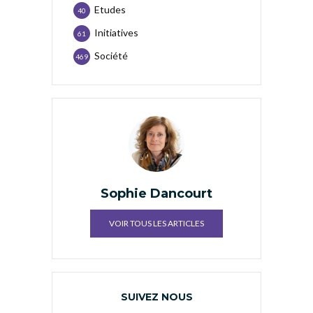
Etudes
40
Initiatives
61
Société
469
Sophie Dancourt
VOIR TOUS LES ARTICLES
SUIVEZ NOUS