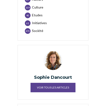
Culture
109
Etudes
40
Initiatives
61
Société
470
Sophie Dancourt
VOIR TOUS LES ARTICLES