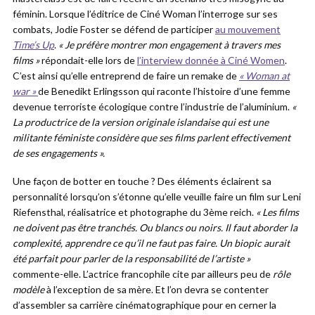
féminin. Lorsque l’éditrice de Ciné Woman l’interroge sur ses
combats, Jodie Foster se défend de participer
au mouvement
Time’s Up
.
« Je préfère montrer mon engagement à travers mes
films »
répondait-elle lors de
l’interview donnée à Ciné Women
.
C’est ainsi qu’elle entreprend de faire un remake de
« Woman at
war »
de Benedikt Erlingsson qui raconte l’histoire d’une femme
devenue terroriste écologique contre l’industrie de l’aluminium.
«
La productrice de la version originale islandaise qui est une
militante féministe considère que ses films parlent effectivement
de ses engagements ».
Une façon de botter en touche ? Des éléments éclairent sa
personnalité lorsqu’on s’étonne qu’elle veuille faire un film sur Leni
Riefensthal, réalisatrice et photographe du 3ème reich.
« Les films
ne doivent pas être tranchés. Ou blancs ou noirs. Il faut aborder la
complexité, apprendre ce qu’il ne faut pas faire. Un biopic aurait
été parfait pour parler de la responsabilité de l’artiste »
commente-elle. L’actrice francophile cite par ailleurs peu de
rôle
modèle
à l’exception de sa mère. Et l’on devra se contenter
d’assembler sa carrière cinématographique pour en cerner la