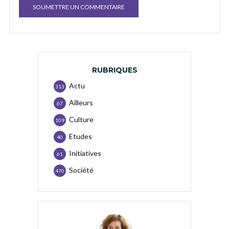
RUBRIQUES
Actu
313
Ailleurs
67
Culture
109
Etudes
40
Initiatives
61
Société
470