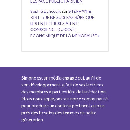
L’ESPACE PUBLIC PARISIEN
Sophie Dancourt
sur
STÉPHANIE
RIST : « JE NE SUIS PAS SÛRE QUE
LES ENTREPRISES AIENT
CONSCIENCE DU COÛT
ÉCONOMIQUE DE LA MÉNOPAUSE »
Simone est un média engagé qui, au fil de
son développement, a fait de ses lectrices
des membres à part entière de la rédaction.
Nous nous appuyons sur notre communauté
pour produire un contenu pertinent au plus
près des besoins des femmes de notre
génération.