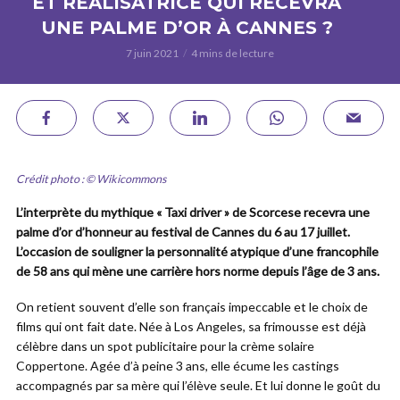
ET RÉALISATRICE QUI RECEVRA
UNE PALME D’OR À CANNES ?
7 juin 2021
4 mins de lecture
Crédit photo : © Wikicommons
L’interprète du mythique « Taxi driver » de Scorcese recevra une
palme d’or d’honneur au festival de Cannes du 6 au 17 juillet.
L’occasion de souligner la personnalité atypique d’une francophile
de 58 ans qui mène une carrière hors norme depuis l’âge de 3 ans.
On retient souvent d’elle son français impeccable et le choix de
films qui ont fait date. Née à Los Angeles, sa frimousse est déjà
célèbre dans un spot publicitaire pour la crème solaire
Coppertone. Agée d’à peine 3 ans, elle écume les castings
accompagnés par sa mère qui l’élève seule. Et lui donne le goût du