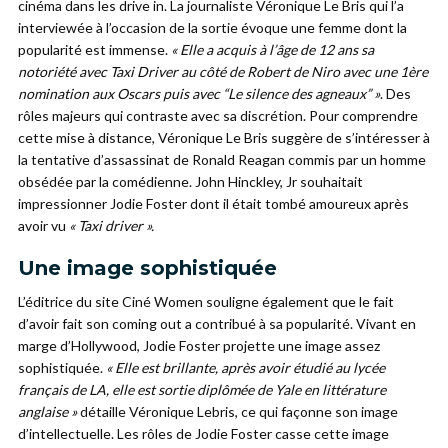
cinéma dans les drive in. La journaliste Véronique Le Bris qui l’a
interviewée à l’occasion de la sortie évoque une femme dont la
popularité est immense.
« Elle a acquis à l’âge de 12 ans sa
notoriété avec Taxi Driver au côté de Robert de Niro avec une 1ère
nomination aux Oscars puis avec “Le silence des agneaux” »
. Des
rôles majeurs qui contraste avec sa discrétion. Pour comprendre
cette mise à distance, Véronique Le Bris suggère de s’intéresser à
la tentative d’assassinat de Ronald Reagan commis par un homme
obsédée par la comédienne. John Hinckley, Jr souhaitait
impressionner Jodie Foster dont il était tombé amoureux après
avoir vu
« Taxi driver ».
Une image sophistiquée
L’éditrice du site Ciné Women souligne également que le fait
d’avoir fait son coming out a contribué à sa popularité. Vivant en
marge d’Hollywood, Jodie Foster projette une image assez
sophistiquée.
« Elle est brillante, après avoir étudié au lycée
français de LA, elle est sortie diplômée de Yale en littérature
anglaise »
détaille Véronique Lebris, ce qui façonne son image
d’intellectuelle. Les rôles de Jodie Foster casse cette image