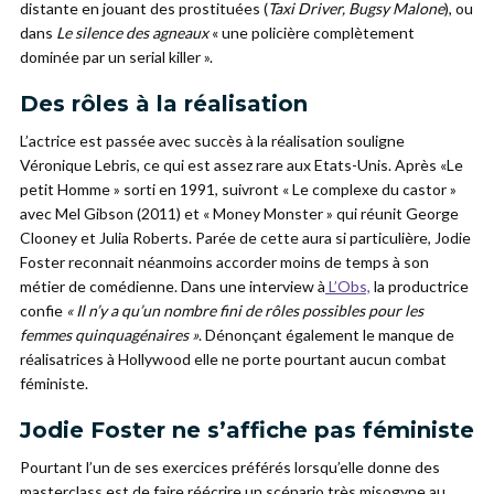
distante en jouant des prostituées (
Taxi Driver, Bugsy Malone
), ou
dans
Le silence des agneaux
« une policière complètement
dominée par un serial killer ».
Des rôles à la réalisation
L’actrice est passée avec succès à la réalisation souligne
Véronique Lebris, ce qui est assez rare aux Etats-Unis. Après «Le
petit Homme » sorti en 1991, suivront « Le complexe du castor »
avec Mel Gibson (2011) et « Money Monster » qui réunit George
Clooney et Julia Roberts. Parée de cette aura si particulière, Jodie
Foster reconnait néanmoins accorder moins de temps à son
métier de comédienne. Dans une interview à
L’Obs,
la productrice
confie
« Il n’y a qu’un nombre fini de rôles possibles pour les
femmes quinquagénaires »
. Dénonçant également le manque de
réalisatrices à Hollywood elle ne porte pourtant aucun combat
féministe.
Jodie Foster ne s’affiche pas féministe
Pourtant l’un de ses exercices préférés lorsqu’elle donne des
masterclass est de faire réécrire un scénario très misogyne au